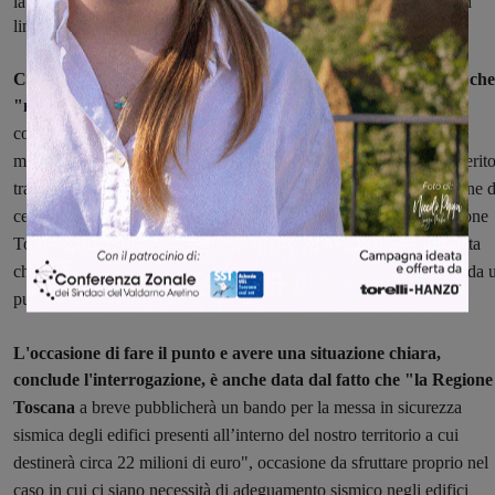
la valutazione della vulnerabilità sugli edifici scolastici risultano in
linea con gli obiettivi di sicurezza da un punto di vista sismico".
Camiciottoli, illustrando l'interrogazione, ha ricordato infatti che
"
nella classificazione sismica regionale del 2014
il territorio
comunale di Montevarchi risulta inserito all’interno della zona 3 a
media sismicità regionale. Il nostro territorio, pur non essendo inserit
tra quello in alta sismicità, è comunque da considerarsi non immune 
certe tipologie di calamità.
E
dai censimenti, finanziati dalla Regione
Toscana, per l’analisi della vulnerabilità sismica degli edifici, risulta
che nel nostro territorio regionale solo il 20% degli edifici risulta, da 
punto di vista strutturale, conforme agli attuali standard di legge".
L'occasione di fare il punto e avere una situazione chiara,
conclude l'interrogazione, è anche data dal fatto che "
la Regione
Toscana
a breve pubblicherà un bando per la messa in sicurezza
sismica degli edifici presenti all’interno del nostro territorio a cui
destinerà circa 22 milioni di euro", occasione da sfruttare proprio nel
caso in cui ci siano necessità di adeguamento sismico negli edifici