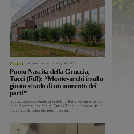
Politica
Monica Campani
-
8 Agosto 2026
Punto Nascita della Gruccia,
Tucci (FdI): “Montevarchi è sulla
giusta strada di un aumento dei
parti”
Il consigliere regionale di Fratelli d’Italia, vicepresidente
della Commissione Sanità, Enrico Tucci, interviene sulla
paventata chiusura dei punti nascita...