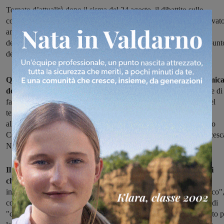
Tornato d’attualità dopo il sisma del 24 agosto, il dibattito sulle
condizioni antisismiche degli edifici pubblici a Montevarchi è arrivat
anche in Consiglio comunale. Camiciottoli, insieme a tre colleghi
dell’opposizione di centrosinistra, ha chiesto al sindaco di fare il punt
della situazione
Quali sono effettivamente gli interventi sulla vulnerabilità sismic
degli edifici scolastici portati avanti a Montevarchi?
A chiedere di
fare il punto della situazione, dopo il dibattito nato all'indomani del
terremoto del 24 agosto scorso, è una interrogazione presentata
all'ultimo Consiglio comunale dal consigliere di opposizione Fabio
Camiciottoli, e firmata anche da Paolo Ricci, Elisa Bertini e Francesc
Neri.
Il testo dell'interrogazione chiede, nello specifico, al sindaco di
chiarire
quali dei lavori effettuati "possono essere considerati
interventi di miglioramento sismico, e quali di adeguamento sismico"
così come distinto dalle norme esistenti in materia. Chiede inoltre di
"comprendere se gli Indici di Vulnerabilità derivanti dal censimento p