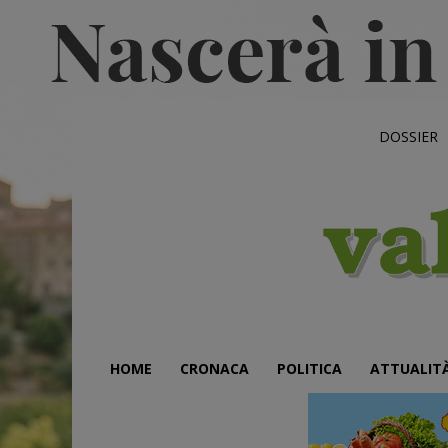
DOSSIER
HOME
CRONACA
POLITICA
ATTUALIT