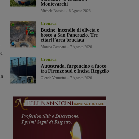
Montevarchi
Michele Bossini
-
8 Agosto 2026
Cronaca
Bucine, incendio di oliveta e
bosco a San Pancrazio. Tre
ettari l’area bruciata
o
Monica Campani
-
7 Agosto 2026
da
Cronaca
Autostrada, furgoncino a fuoco
tra Firenze sud e Incisa Reggello
un
Glenda Venturini
-
7 Agosto 2026