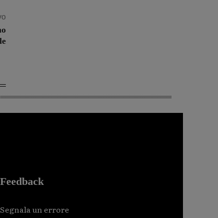
vo
mo
le
Feedback
Segnala un errore