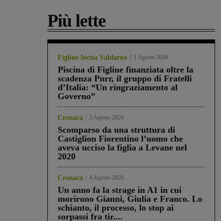
Più lette
Figline Incisa Valdarno
1 Agosto 2026
Piscina di Figline finanziata oltre la
scadenza Pnrr, il gruppo di Fratelli
d’Italia: “Un ringraziamento al
Governo”
Cronaca
3 Agosto 2026
Scomparso da una struttura di
Castiglion Fiorentino l’uomo che
aveva ucciso la figlia a Levane nel
2020
Cronaca
4 Agosto 2026
Un anno fa la strage in A1 in cui
morirono Gianni, Giulia e Franco. Lo
schianto, il processo, lo stop ai
sorpassi fra tir....