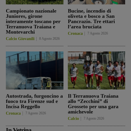
Campionato nazionale
Bucine, incendio di
Juniores, girone
oliveta e bosco a San
interamente toscano per
Pancrazio. Tre ettari
Terranuova Traiana e
l’area bruciata
Montevarchi
Cronaca
7 Agosto 2026
Calcio Giovanili
8 Agosto 2026
Autostrada, furgoncino a
Il Terranuova Traiana
fuoco tra Firenze sud e
allo “Zecchini” di
Incisa Reggello
Grosseto per una gara
amichevole
Cronaca
7 Agosto 2026
Calcio
7 Agosto 2026
In Vetrina