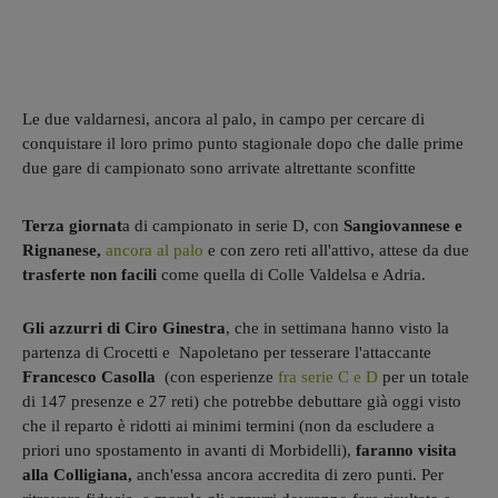
Le due valdarnesi, ancora al palo, in campo per cercare di
conquistare il loro primo punto stagionale dopo che dalle prime
due gare di campionato sono arrivate altrettante sconfitte
Terza giornat
a di campionato in serie D, con
Sangiovannese e
Rignanese,
ancora al palo
e con zero reti all'attivo, attese da due
trasferte non facili
come quella di Colle Valdelsa e Adria.
Gli azzurri di Ciro Ginestra
, che in settimana hanno visto la
partenza di Crocetti e Napoletano per tesserare l'attaccante
Francesco Casolla
(con esperienze
fra serie C e D
per un totale
di 147 presenze e 27 reti) che potrebbe debuttare già oggi visto
che il reparto è ridotti ai minimi termini (non da escludere a
priori uno spostamento in avanti di Morbidelli),
faranno visita
alla Colligiana,
anch'essa ancora accredita di zero punti. Per