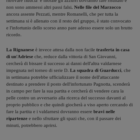
ritrovare fiducia e morale gli azzurri dovranno fare risultato e
non sono ammessi altri passi falsi
. Nelle file del Marzocco
ancora assente Pezzati, mentre Romanelli, che per tutta la
settimana si è allenato con il resto del gruppo, è stato convocato
e l'infortunio dello scorso anno pare adesso essere solo un brutto
ricordo.
La Rignanese
è invece attesa dalla non facile
trasferta in casa
di un'Adriese
che, reduce dalla vittoria di San Giovanni,
cercherà di bissare il successo ai danni dell'altra valdarnese
impegnata nel torneo di serie D.
La squadra di Guarducci
, che
in settimana potrebbe ufficializzare il nome dell'attaccante
destinato a prendere il posto dell'infortunato Pagnotta, scenderà
in campo per fare la sua partita e cercherà di vendere cara la
pelle contro un avversario alla ricerca del successo davanti al
proprio pubblico e che quindi giocherà a viso aperto cercando di
fare la partita e i valdarnesi dovranno essere
bravi nelle
ripartenze
e nello sfruttare gli spazi che, con il passare dei
minuti, potrebbero aprirsi.