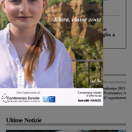
Gianni, Giulia e Franco. Lo schianto, il
processo, lo stop ai sorpassi fra tir....
Cronaca
3 Agosto 2026
Scomparso da una struttura di Castiglion
Fiorentino l’uomo che aveva ucciso la figlia a
Levane nel 2020
Articolo precedente
Articolo successivo
Vulnerabilità sismica degli edifici
Richieste danni per il maltempo 2013-
scolastici, l’opposizione interroga il
15, c’è tempo fino al 29 settembre. A
sindaco: “Quali interventi sono stati
Reggello 67 segnalazioni
fatti?”
Ultime Notizie