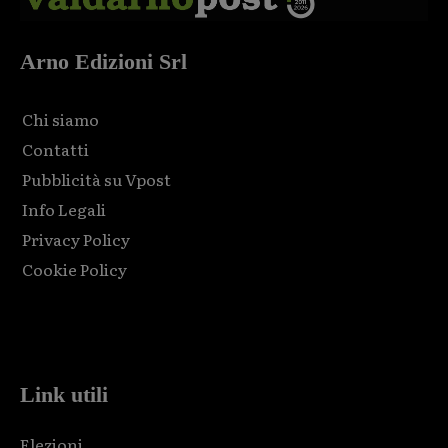
Arno Edizioni Srl
Chi siamo
Contatti
Pubblicità su Vpost
Info Legali
Privacy Policy
Cookie Policy
Html code here! Replace this with any non empty raw html
code and that's it.
Link utili
Elezioni