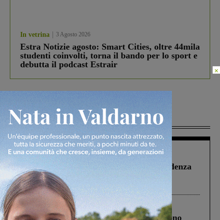
In vetrina
3 Agosto 2026
Estra Notizie agosto: Smart Cities, oltre 44mila
studenti coinvolti, torna il bando per lo sport e
debutta il podcast Estrair
×
Più lette
Figline Incisa Valdarno
1 Agosto 2026
Piscina di Figline finanziata oltre la scadenza
Pnrr, il gruppo di Fratelli d’Italia: “Un
ringraziamento al Governo”
Cronaca
4 Agosto 2026
Un anno fa la strage in A1 in cui morirono