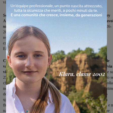
vince 3-2. Le rossoblù difendono comunque il quarto posto
Sconfitta di misura e con qualche dubbio sul finale per il Volley
Arno Montevarchi che si arrende sul campo dell’Empoli Pallavo
soltanto all’ultimo servizio del tie-break
(25-17, 21-25, 25-12, 26-
28, 16-14) dopo una bella partita in cui le squadre hanno via via
replicato l’una agli acuti dell’altra. Le montevarchine muovono
comunque la classifica e perdono un solo punto del vantaggio su
Empoli.
Comincia meglio la squadra di casa in un primo set che vede le
valdarnesi restare attardate nel finale di un margine che si fa via
via troppo ampio per poter essere recuperato
. Empoli la chiude su
25-17 e si prende il primo vantaggio, subito azzerato in un secondo s
che vede il Volley Arno in controllo. Poi la squadra di Piazzese crolla
nel terzo parziale e le empolesi ringraziano mettendo al sicuro il prim
dei tre punti in palio con un comodo 25-13. Il Volley Arno, messo
spalle al muro, reagisce nel migliore dei modi al blackout e ritrova
fluidità nel quarto set. Le padrone di casa però vogliono chiuderla e 
nasce quindi un testa a testa che si risolve solo ai vantaggi in favore