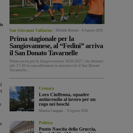
lo
San Giovanni Valdarno
Michele Bossini
-
8 Agosto 2026
Prima stagionale per la
Sangiovannese, al “Fedini” arriva
il San Donato Tavarnelle
Prima uscita per la Sangiovannese 2026-2027, che domani
alle 17,30 in casa affronterà in amichevole il San Donati
Tavarnelle,...
l
Cronaca
et
Loro Ciuffenna, squadre
antincendio al lavoro per un
o
rogo nei boschi
Monica Campani
-
8 Agosto 2026
Politica
ne
Punto Nascita della Gruccia,