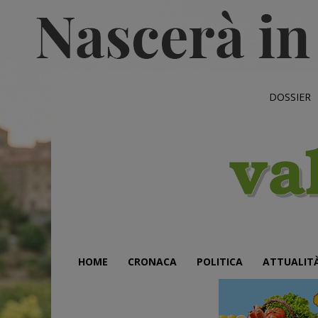
DOSSIER
HOME
CRONACA
POLITICA
ATTUALIT