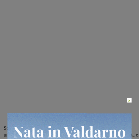
×
Sconfitta con “giallo” finale: alle montevarchine viene fischiata
un’invasione fantasma che annulla il punto decisivo, Empoli ribalta e