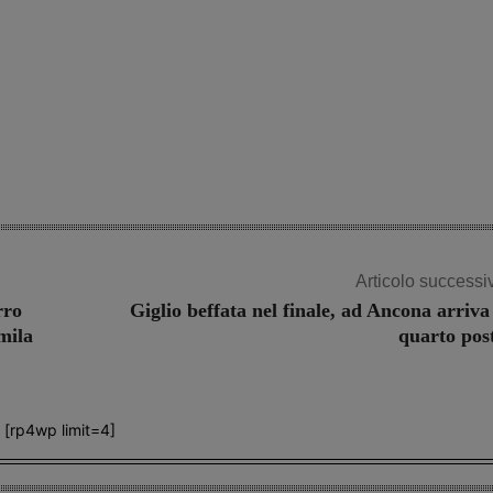
Share
Articolo successi
rro
Giglio beffata nel finale, ad Ancona arriva 
mila
quarto pos
[rp4wp limit=4]