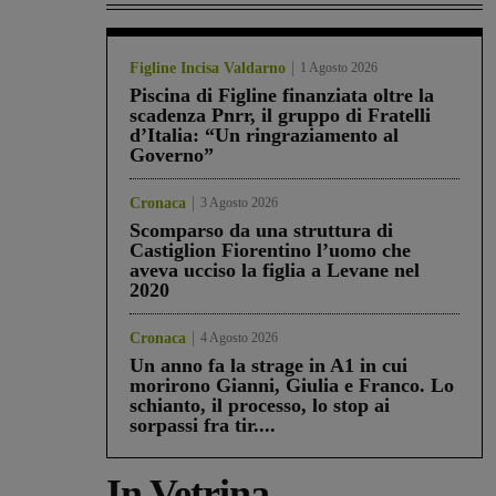
Figline Incisa Valdarno
1 Agosto 2026
Piscina di Figline finanziata oltre la
scadenza Pnrr, il gruppo di Fratelli
d’Italia: “Un ringraziamento al
Governo”
Cronaca
3 Agosto 2026
Scomparso da una struttura di
Castiglion Fiorentino l’uomo che
aveva ucciso la figlia a Levane nel
2020
Cronaca
4 Agosto 2026
Un anno fa la strage in A1 in cui
morirono Gianni, Giulia e Franco. Lo
schianto, il processo, lo stop ai
sorpassi fra tir....
In Vetrina