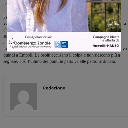
delle montevarchine.
i va al tie break ed è ancora la squadra rossoblù a gestire il
vantaggio
. Sul 14-12 dopo due ore e mezzo di gioco la gara sembra
chiusa, Empoli controlla male un contrattacco con la palla che non
supera la rete e il Volley Arno che comincia a esultare mentre le
empolesi si disperano. Ma il direttore di gara segnala un fallo di
invasione da parte di una delle giocatrici montevarchine e il punto va
quindi a Empoli. Le ospiti accusano il colpo e non riescono più a
segnare, così l’ultimo dei punti in palio va alle padrone di casa.
Redazione