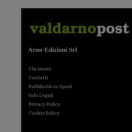
Arno Edizioni Srl
Chi siamo
Contatti
Pubblicità su Vpost
Info Legali
Privacy Policy
Cookie Policy
Html code here! Replace this with any non empty raw
html code and that's it.