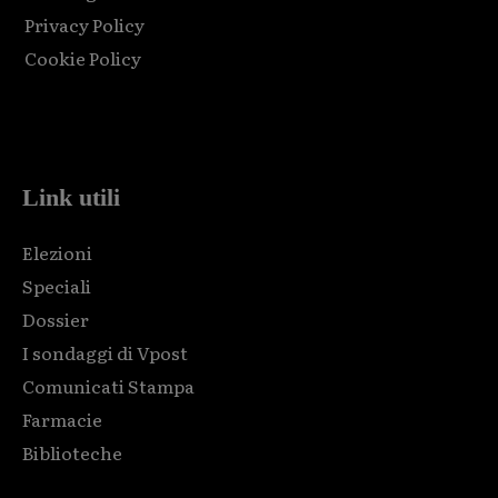
Privacy Policy
Cookie Policy
Html code here! Replace this with any non empty raw html
code and that's it.
Link utili
Elezioni
Speciali
Dossier
I sondaggi di Vpost
Comunicati Stampa
Farmacie
Biblioteche