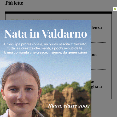
Più lette
×
Figline Incisa Valdarno
1 Agosto 2026
Piscina di Figline finanziata oltre la scadenza
Pnrr, il gruppo di Fratelli d’Italia: “Un
ringraziamento al Governo”
Cronaca
4 Agosto 2026
Un anno fa la strage in A1 in cui morirono
Gianni, Giulia e Franco. Lo schianto, il
processo, lo stop ai sorpassi fra tir....
Cronaca
3 Agosto 2026
Scomparso da una struttura di Castiglion
Fiorentino l’uomo che aveva ucciso la figlia a
Levane nel 2020