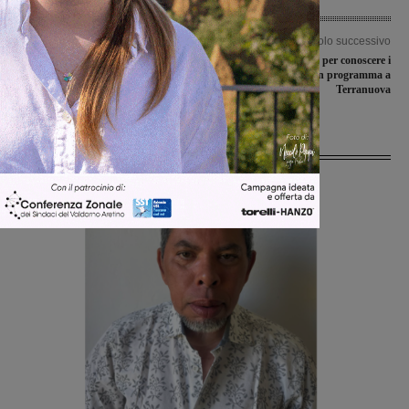
Articolo precedente
Articolo successivo
Scatto playoff dell’Ideal Club Incisa,
Un nuovo sito internet per conoscere i
Gallianese battuta 4-0 nel recupero
progetti e gli eventi in programma a
Terranuova
Ultime Notizie