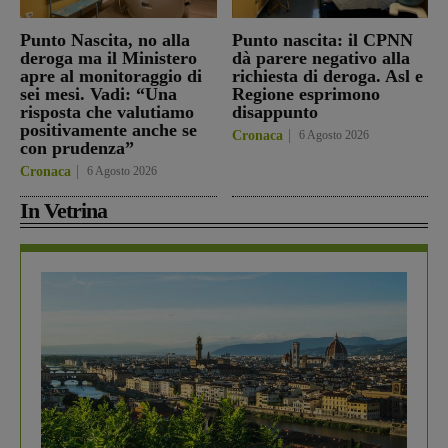
Punto Nascita, no alla
Punto nascita: il CPNN
deroga ma il Ministero
dà parere negativo alla
apre al monitoraggio di
richiesta di deroga. Asl e
sei mesi. Vadi: “Una
Regione esprimono
risposta che valutiamo
disappunto
positivamente anche se
Cronaca
6 Agosto 2026
con prudenza”
Cronaca
6 Agosto 2026
In Vetrina