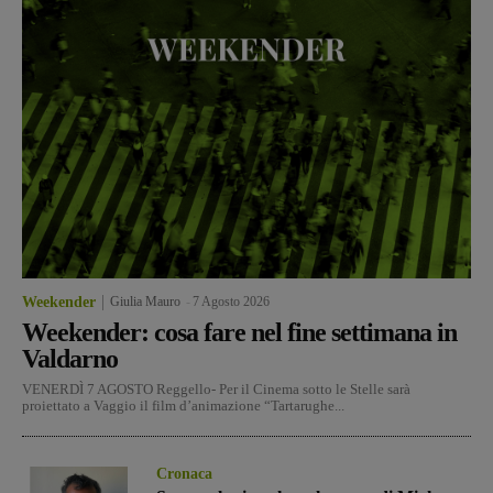
Weekender
Giulia Mauro
-
7 Agosto 2026
Weekender: cosa fare nel fine settimana in
Valdarno
VENERDÌ 7 AGOSTO Reggello- Per il Cinema sotto le Stelle sarà
proiettato a Vaggio il film d’animazione “Tartarughe...
Cronaca