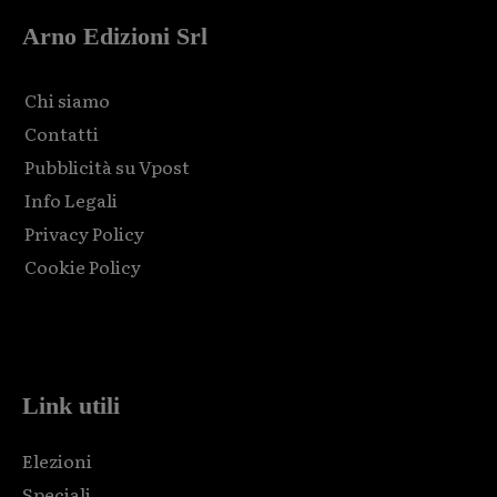
Arno Edizioni Srl
Chi siamo
Contatti
Pubblicità su Vpost
Info Legali
Privacy Policy
Cookie Policy
Html code here! Replace this with any non empty raw html
code and that's it.
Link utili
Elezioni
Speciali