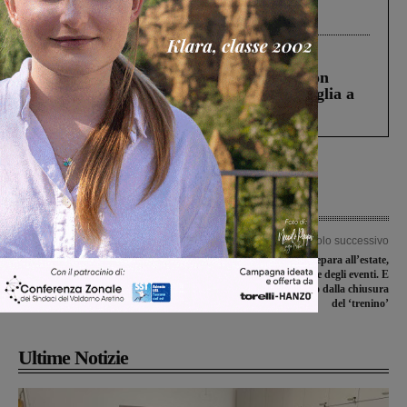
processo, lo stop ai sorpassi fra tir....
Cronaca
3 Agosto 2026
Scomparso da una struttura di Castiglion
Fiorentino l’uomo che aveva ucciso la figlia a
Levane nel 2020
Articolo precedente
Articolo successivo
Finanziamenti per il territorio:
Vallombrosa si prepara all’estate,
Publiacqua lancia i bandi “Sport” e
presentato il cartellone degli eventi. E
“I Care”
si ricorda il centenario dalla chiusura
del ‘trenino’
Ultime Notizie