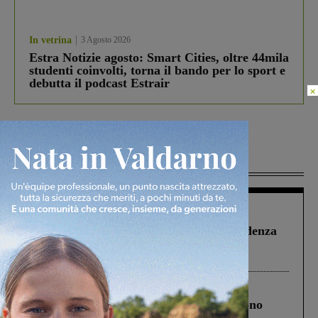
In vetrina
3 Agosto 2026
Estra Notizie agosto: Smart Cities, oltre 44mila
studenti coinvolti, torna il bando per lo sport e
debutta il podcast Estrair
×
Più lette
Figline Incisa Valdarno
1 Agosto 2026
Piscina di Figline finanziata oltre la scadenza
Pnrr, il gruppo di Fratelli d’Italia: “Un
ringraziamento al Governo”
Cronaca
4 Agosto 2026
Un anno fa la strage in A1 in cui morirono
Gianni, Giulia e Franco. Lo schianto, il