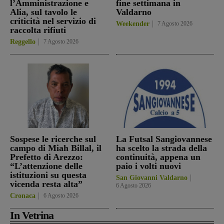
l’Amministrazione e
fine settimana in
Alia, sul tavolo le
Valdarno
criticità nel servizio di
Weekender
7 Agosto 2026
raccolta rifiuti
Reggello
7 Agosto 2026
Sospese le ricerche sul
La Futsal Sangiovannese
campo di Miah Billal, il
ha scelto la strada della
Prefetto di Arezzo:
continuità, appena un
“L’attenzione delle
paio i volti nuovi
istituzioni su questa
San Giovanni Valdarno
vicenda resta alta”
6 Agosto 2026
Cronaca
6 Agosto 2026
In Vetrina