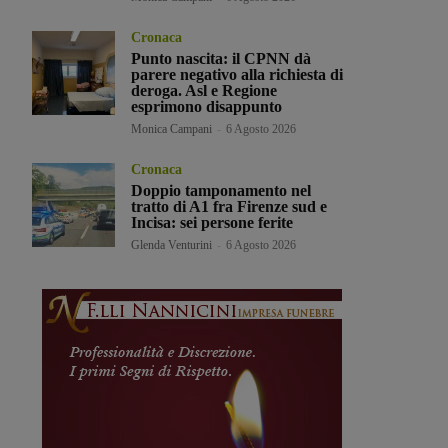
Cronaca
Punto nascita: il CPNN dà
parere negativo alla richiesta di
deroga. Asl e Regione
esprimono disappunto
Monica Campani
-
6 Agosto 2026
Cronaca
Doppio tamponamento nel
tratto di A1 fra Firenze sud e
Incisa: sei persone ferite
Glenda Venturini
-
6 Agosto 2026