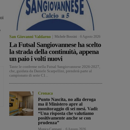
oi
e
San Giovanni Valdarno
Michele Bossini
-
6 Agosto 2026
La Futsal Sangiovannese ha scelto
la strada della continuità, appena
un paio i volti nuovi
Tante le conferme nella Futsal Sangiovannese 2026-2027,
che, guidata da Daniele Scarpellini, prenderà parte al
campionato di serie C1...
Cronaca
Punto Nascita, no alla deroga
ma il Ministero apre al
monitoraggio di sei mesi. Vadi:
“Una risposta che valutiamo
positivamente anche se con
prudenza”
Monica Campani
-
6 Agosto 2026