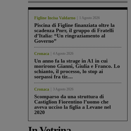
Figline Incisa Valdarno
1 Agosto 2026
Piscina di Figline finanziata oltre la
scadenza Pnrr, il gruppo di Fratelli
d’Italia: “Un ringraziamento al
Governo”
Cronaca
4 Agosto 2026
Un anno fa la strage in A1 in cui
morirono Gianni, Giulia e Franco. Lo
schianto, il processo, lo stop ai
sorpassi fra tir....
Cronaca
3 Agosto 2026
Scomparso da una struttura di
Castiglion Fiorentino l’uomo che
aveva ucciso la figlia a Levane nel
2020
In Vetrina