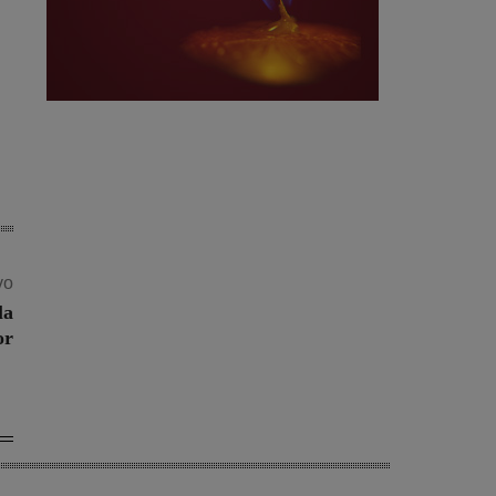
vo
la
or