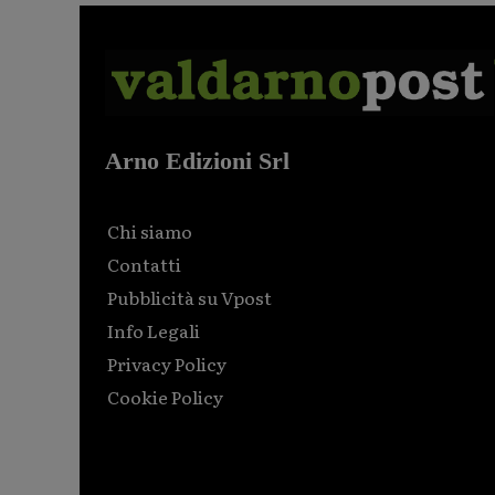
Arno Edizioni Srl
Chi siamo
Contatti
Pubblicità su Vpost
Info Legali
Privacy Policy
Cookie Policy
Html code here! Replace this with any non empty raw
html code and that's it.