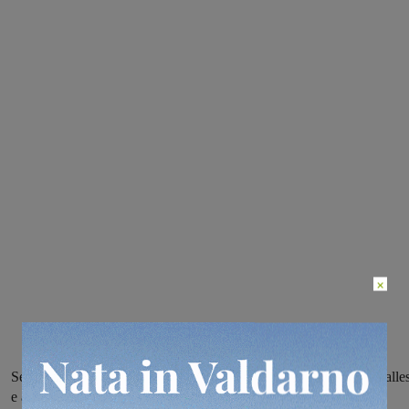
×
Sette tappe in linea più una cronometro a squadre, partenza dal Galle
e arrivo a Londra