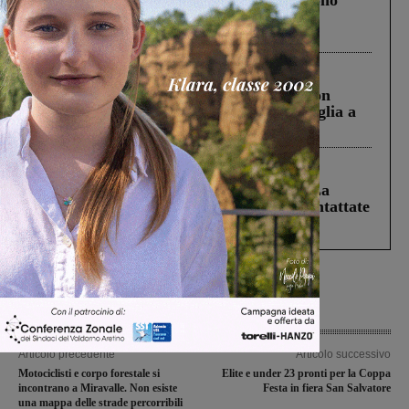
Un anno fa la strage in A1 in cui morirono
Gianni, Giulia e Franco. Lo schianto, il
processo, lo stop ai sorpassi fra tir....
Cronaca
3 Agosto 2026
Scomparso da una struttura di Castiglion
Fiorentino l’uomo che aveva ucciso la figlia a
Levane nel 2020
Cronaca
5 Agosto 2026
Continuano le ricerche di Miah Billal. La
Prefettura: “In caso di avvistamento contattate
il 112”
Articolo precedente
Articolo successivo
Motociclisti e corpo forestale si
Elite e under 23 pronti per la Coppa
incontrano a Miravalle. Non esiste
Festa in fiera San Salvatore
una mappa delle strade percorribili