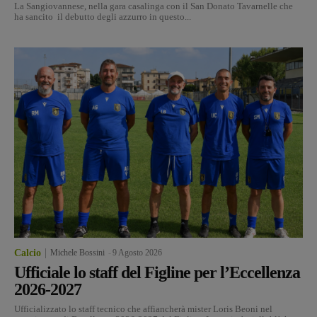
La Sangiovannese, nella gara casalinga con il San Donato Tavarnelle che
ha sancito il debutto degli azzurro in questo...
Calcio
Michele Bossini
-
9 Agosto 2026
Ufficiale lo staff del Figline per l’Eccellenza
2026-2027
Ufficializzato lo staff tecnico che affiancherà mister Loris Beoni nel