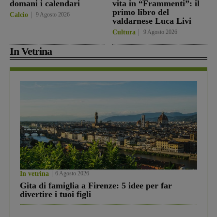
domani i calendari
vita in “Frammenti”: il
primo libro del
Calcio
9 Agosto 2026
valdarnese Luca Livi
Cultura
9 Agosto 2026
In Vetrina
In vetrina
6 Agosto 2026
Gita di famiglia a Firenze: 5 idee per far
divertire i tuoi figli