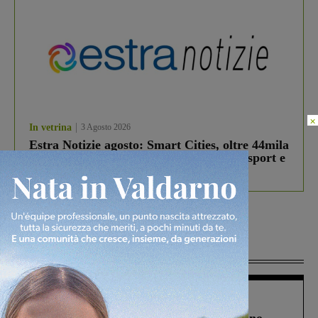
×
In vetrina
3 Agosto 2026
Estra Notizie agosto: Smart Cities, oltre 44mila
studenti coinvolti, torna il bando per lo sport e
debutta il podcast Estrair
Più lette
Cronaca
4 Agosto 2026