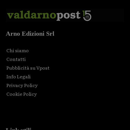
Arno Edizioni Srl
Chi siamo
Contatti
Pubblicità su Vpost
Info Legali
Privacy Policy
Cookie Policy
Html code here! Replace this with any non empty raw html
code and that's it.