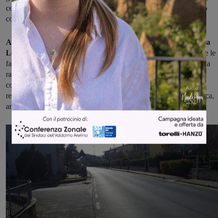
cercando i fondi necessari. Intanto, però, il dosso metterà un freno
concreto a chi spinge troppo sull'acceleratore.
Altri due dossi artificiali saranno installati invece in via Arno a
Levane,
anche questa strada ad alto rischio per i pedoni: tanto che le
famiglie residenti in zona, qualche mese fa, avevano promosso una
raccolta firme per chiedere interventi concreti all'amministrazione
comunale. La giunta Chiassai ha previsto, in concomitanza con la
realizzazione dei dossi, anche di migliorare l'illuminazione pubblica,
anche quella carente, nel tratto fra lo stadio e la Coop.