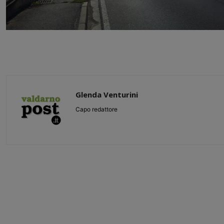
Glenda Venturini
Capo redattore
Share