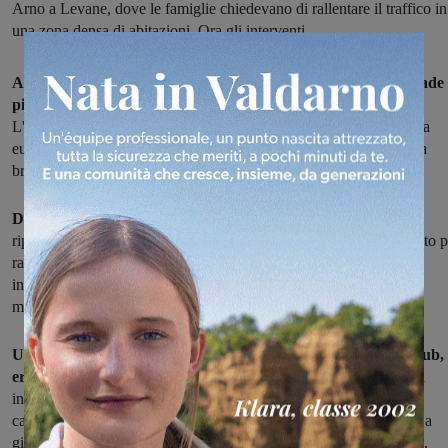
Arno a Levane, dove le famiglie chiedevano di rallentare il traffico in
una zona densa di abitazioni. Ora gli interventi
Arrivano i dossi artificiali a rallentare le auto su due delle strade
più pericolose
del territorio comunale di Montevarchi.
L'amministrazione comunale ha già individuato a bilancio i 20mila
euro necessari per il doppio intervento, e i lavori saranno affidati a
breve, in modo che i dossi siano terminati il prima possibile.
Due dossi finiranno sui via Chiantigiana,
dove i residenti a più
riprese avevano chiesto all'amministrazione comunale un intervento p
rallentare il traffico. Lo scorso anno qui si verificò un terribile
incidente, che portò alla morte di un bambino e al ferimento della
madre e del fratello.
Una rotatoria all'altezza della curva, subito dopo il Tennis Club,
era la soluzione prevista anni fa dal comune,
ma collegata a un
intervento privato (quello di costruzione di un distributore di
carburanti) mai realizzato: per questo la rotonda non è mai nata. La
giunta la inserirà nell'elenco dei lavori pubblici dal prossimo anno,