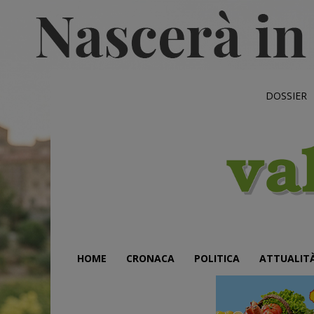
DOSSIER
HOME
CRONACA
POLITICA
ATTUALIT