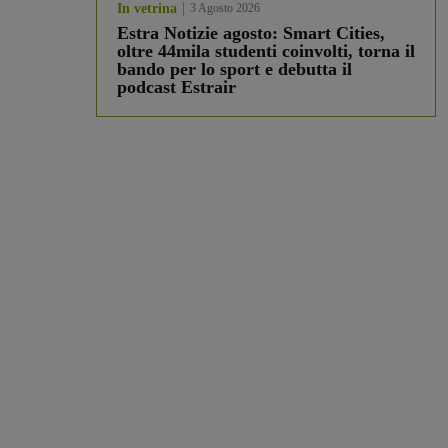
In vetrina
3 Agosto 2026
Estra Notizie agosto: Smart Cities,
oltre 44mila studenti coinvolti, torna il
bando per lo sport e debutta il
podcast Estrair