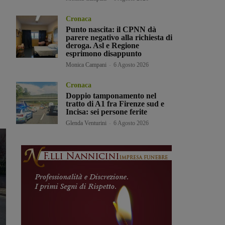
Cronaca
Punto nascita: il CPNN dà
parere negativo alla richiesta di
deroga. Asl e Regione
esprimono disappunto
Monica Campani
-
6 Agosto 2026
Cronaca
Doppio tamponamento nel
tratto di A1 fra Firenze sud e
Incisa: sei persone ferite
Glenda Venturini
-
6 Agosto 2026