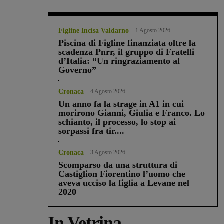
Figline Incisa Valdarno
1 Agosto 2026
Piscina di Figline finanziata oltre la
scadenza Pnrr, il gruppo di Fratelli
d’Italia: “Un ringraziamento al
Governo”
Cronaca
4 Agosto 2026
Un anno fa la strage in A1 in cui
morirono Gianni, Giulia e Franco. Lo
schianto, il processo, lo stop ai
sorpassi fra tir....
Cronaca
3 Agosto 2026
Scomparso da una struttura di
Castiglion Fiorentino l’uomo che
aveva ucciso la figlia a Levane nel
2020
In Vetrina