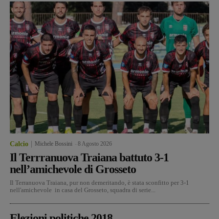
Calcio
Michele Bossini
-
8 Agosto 2026
Il Terrranuova Traiana battuto 3-1
nell’amichevole di Grosseto
Il Terranuova Traiana, pur non demeritando, è stata sconfitto per 3-1
nell'amichevole in casa del Grosseto, squadra di serie...
Elezioni politiche 2018