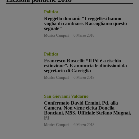
Politica
Reggello domani: “I reggellesi hanno
voglia di cambiare. Raccogliamo questo
segnale”
Monica Campani
-
6 Marzo 2018
Politica
Francesco Ruscelli: “Il Pd è a rischio
estinzione”. E annuncia le dimissioni da
segretario di Cavriglia
Monica Campani
-
6 Marzo 2018
San Giovanni Valdarno
Confermato David Ermini, Pd, alla
Camera. Non viene eletta Donella
Bonciani, M5S. Ufficiale Stefano Mugnai,
FI
Monica Campani
-
6 Marzo 2018