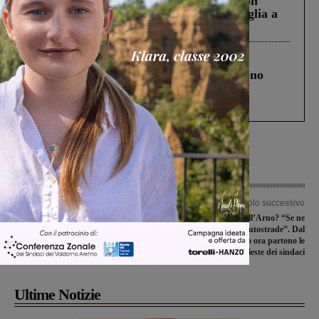
Scomparso da una struttura di Castiglion
Fiorentino l’uomo che aveva ucciso la figlia a
Levane nel 2020
Cronaca
4 Agosto 2026
Un anno fa la strage in A1 in cui morirono
Gianni, Giulia e Franco. Lo schianto, il
processo, lo stop ai sorpassi fra tir....
Articolo precedente
Articolo successivo
Sei mesi di lavori all’acquedotto nel
Il secondo ponte sull’Arno? “Se ne
centro storico: in arrivo la nuova rete
faccia carico Autostrade”. Dal
in corso Matteotti e corso Mazzini
Valdarno fiorentino ora partono le
richieste dei sindaci
Ultime Notizie