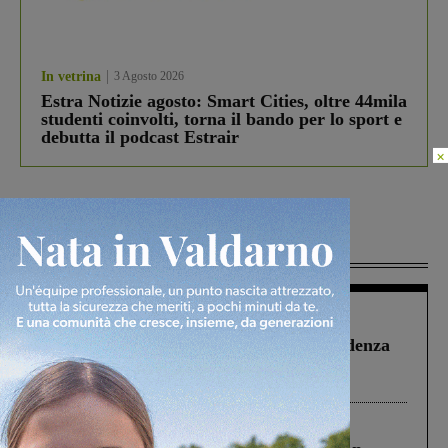
In vetrina
3 Agosto 2026
Estra Notizie agosto: Smart Cities, oltre 44mila
studenti coinvolti, torna il bando per lo sport e
debutta il podcast Estrair
×
Più lette
Figline Incisa Valdarno
1 Agosto 2026
Piscina di Figline finanziata oltre la scadenza
Pnrr, il gruppo di Fratelli d’Italia: “Un
ringraziamento al Governo”
Cronaca
3 Agosto 2026