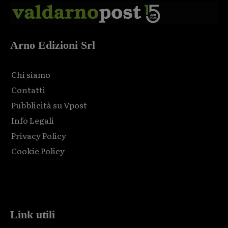
Arno Edizioni Srl
Chi siamo
Contatti
Pubblicità su Vpost
Info Legali
Privacy Policy
Cookie Policy
Html code here! Replace this with any non empty raw html
code and that's it.
Link utili