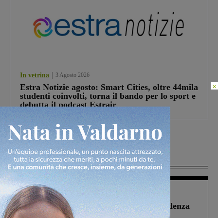
In vetrina
3 Agosto 2026
×
Estra Notizie agosto: Smart Cities, oltre 44mila
studenti coinvolti, torna il bando per lo sport e
debutta il podcast Estrair
Più lette
Figline Incisa Valdarno
1 Agosto 2026
Piscina di Figline finanziata oltre la scadenza
Pnrr, il gruppo di Fratelli d’Italia: “Un