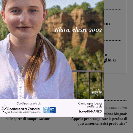
ringraziamento al Governo”
Cronaca
4 Agosto 2026
Un anno fa la strage in A1 in cui morirono
Gianni, Giulia e Franco. Lo schianto, il
processo, lo stop ai sorpassi fra tir....
Cronaca
3 Agosto 2026
Scomparso da una struttura di Castiglion
Fiorentino l’uomo che aveva ucciso la figlia a
Levane nel 2020
Articolo precedente
Articolo successivo
Terza corsia autostradale: dibattito
Vertenza IVV, Stefano Mugnai:
sulle opere di compensazione
“Appello per scongiurare la perdita di
questa storica realtà produttiva”