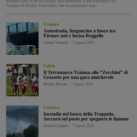
Incendio alle 16.00 in località Villa Rubeschi, a San Pancrazio, nel
Comune di Bucine. L'incendio, che ha interessato una...
Cronaca
Autostrada, furgoncino a fuoco tra
Firenze sud e Incisa Reggello
Glenda Venturini
-
7 Agosto 2026
Calcio
Il Terranuova Traiana allo “Zecchini” di
Grosseto per una gara amichevole
Michele Bossini
-
7 Agosto 2026
Cronaca
Incendio nel bosco della Trappola.
Soccorsi sul posto per spegnere le fiamme
Monica Campani
-
7 Agosto 2026