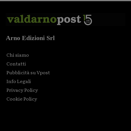
Arno Edizioni Srl
Chi siamo
Contatti
Pubblicità su Vpost
Info Legali
Privacy Policy
Cookie Policy
Html code here! Replace this with any non empty raw html
code and that's it.