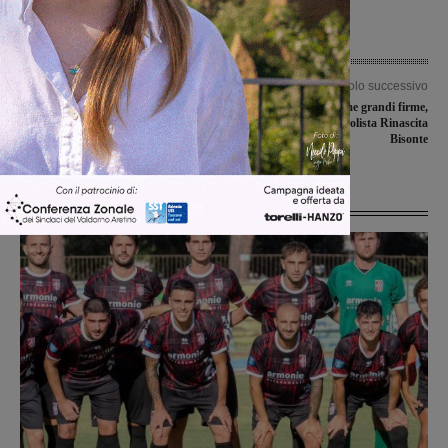
Articolo precedente
Articolo successivo
Mercato di dicembre, una partenza e
Valdarninsieme grandi firme,
due arrivi in casa Montevarchi
abbattuta la capolista Rinascita
Bisonte
Ultime Notizie