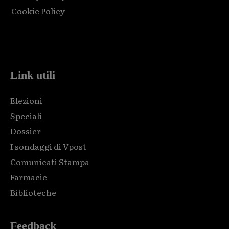
Cookie Policy
Html code here! Replace this with any non empty raw html
code and that's it.
Link utili
Elezioni
Speciali
Dossier
I sondaggi di Vpost
Comunicati Stampa
Farmacie
Biblioteche
Feedback