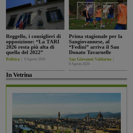
Reggello, i consiglieri di
Prima stagionale per la
opposizione: “La TARI
Sangiovannese, al
2026 resta più alta di
“Fedini” arriva il San
quella del 2022”
Donato Tavarnelle
Politica
8 Agosto 2026
San Giovanni Valdarno
8 Agosto 2026
In Vetrina