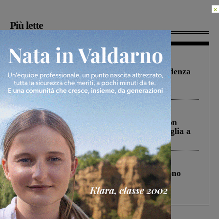
×
Più lette
Figline Incisa Valdarno
1 Agosto 2026
Piscina di Figline finanziata oltre la scadenza
Pnrr, il gruppo di Fratelli d’Italia: “Un
ringraziamento al Governo”
Cronaca
3 Agosto 2026
Scomparso da una struttura di Castiglion
Fiorentino l’uomo che aveva ucciso la figlia a
Levane nel 2020
Cronaca
4 Agosto 2026
Un anno fa la strage in A1 in cui morirono
Gianni, Giulia e Franco. Lo schianto, il
processo, lo stop ai sorpassi fra tir....