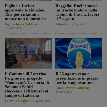
Figline e Incisa:
Reggello: Enel rinnova
approvate le riduzioni
un trasformatore nella
Tari per cittadini e
cabina di Cascia, lavori
utenze non domestiche
il 7 agosto
Figline Incisa Valdarno
Attualità
6 Agosto 2026
6 Agosto 2026
Il Comune di Laterina
Il 26 agosto cena e
Pergine nel progetto
presentazione in piazza
‘Footsteps’. La storia di
per la Sangiovannese
Solomon Saltiel
San Giovanni Valdarno
riaccende i riflettori sul
5 Agosto 2026
campo di Laterina
Laterina Pergine
6 Agosto 2026