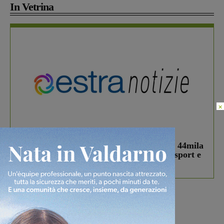
In Vetrina
×
In vetrina
3 Agosto 2026
Estra Notizie agosto: Smart Cities, oltre 44mila
studenti coinvolti, torna il bando per lo sport e
debutta il podcast Estrair
Più lette