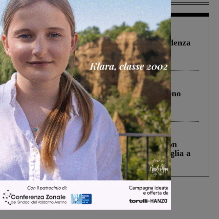
Figline Incisa Valdarno
1 Agosto 2026
Piscina di Figline finanziata oltre la scadenza
Pnrr, il gruppo di Fratelli d’Italia: “Un
ringraziamento al Governo”
Cronaca
4 Agosto 2026
Un anno fa la strage in A1 in cui morirono
Gianni, Giulia e Franco. Lo schianto, il
processo, lo stop ai sorpassi fra tir....
Cronaca
3 Agosto 2026
Scomparso da una struttura di Castiglion
Fiorentino l’uomo che aveva ucciso la figlia a
Levane nel 2020