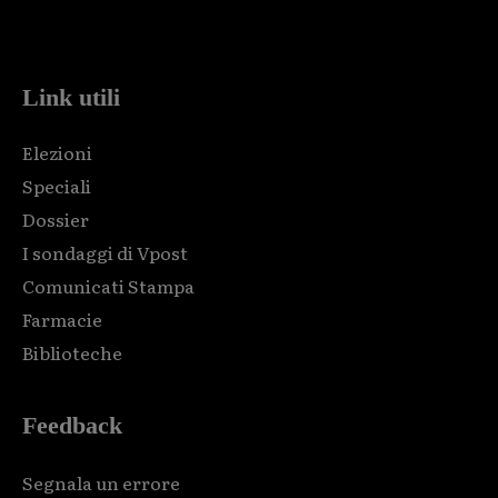
Html code here! Replace this with any non empty raw html
code and that's it.
Link utili
Elezioni
Speciali
Dossier
I sondaggi di Vpost
Comunicati Stampa
Farmacie
Biblioteche
Feedback
Segnala un errore