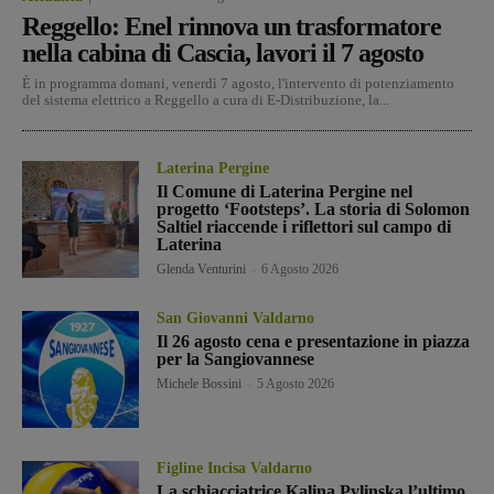
Reggello: Enel rinnova un trasformatore
nella cabina di Cascia, lavori il 7 agosto
È in programma domani, venerdì 7 agosto, l'intervento di potenziamento
del sistema elettrico a Reggello a cura di E-Distribuzione, la...
Laterina Pergine
Il Comune di Laterina Pergine nel
progetto ‘Footsteps’. La storia di Solomon
Saltiel riaccende i riflettori sul campo di
Laterina
Glenda Venturini
-
6 Agosto 2026
San Giovanni Valdarno
Il 26 agosto cena e presentazione in piazza
per la Sangiovannese
Michele Bossini
-
5 Agosto 2026
Figline Incisa Valdarno
La schiacciatrice Kalina Pylinska l’ultimo