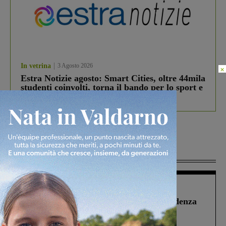
In vetrina
3 Agosto 2026
×
Estra Notizie agosto: Smart Cities, oltre 44mila
studenti coinvolti, torna il bando per lo sport e
debutta il podcast Estrair
Più lette
Figline Incisa Valdarno
1 Agosto 2026
Piscina di Figline finanziata oltre la scadenza
Pnrr, il gruppo di Fratelli d’Italia: “Un
ringraziamento al Governo”