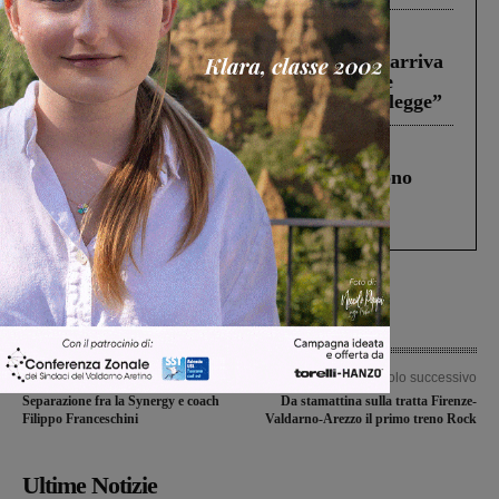
Reggello
30 Luglio 2026
Reggello, la chiusura di ‘Mordi e fuggi’ arriva
in Consiglio. Il sindaco: “Come Comune
abbiamo agito solo per far rispettare la legge”
Cronaca
4 Agosto 2026
Un anno fa la strage in A1 in cui morirono
Gianni, Giulia e Franco. Lo schianto, il
processo, lo stop ai sorpassi fra tir....
Articolo precedente
Articolo successivo
Separazione fra la Synergy e coach
Da stamattina sulla tratta Firenze-
Filippo Franceschini
Valdarno-Arezzo il primo treno Rock
Ultime Notizie