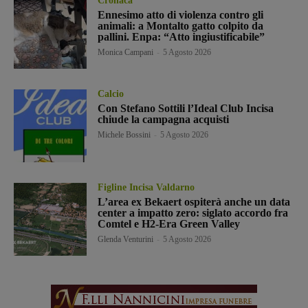
Cronaca
Ennesimo atto di violenza contro gli
animali: a Montalto gatto colpito da
pallini. Enpa: “Atto ingiustificabile”
Monica Campani
-
5 Agosto 2026
Calcio
Con Stefano Sottili l’Ideal Club Incisa
chiude la campagna acquisti
Michele Bossini
-
5 Agosto 2026
Figline Incisa Valdarno
L’area ex Bekaert ospiterà anche un data
center a impatto zero: siglato accordo fra
Comtel e H2-Era Green Valley
Glenda Venturini
-
5 Agosto 2026