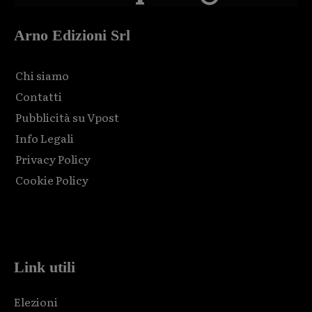
Arno Edizioni Srl
Chi siamo
Contatti
Pubblicità su Vpost
Info Legali
Privacy Policy
Cookie Policy
Html code here! Replace this with any non empty raw html
code and that's it.
Link utili
Elezioni