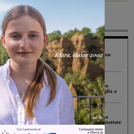
Più lette
Cronaca
4 Agosto 2026
Un anno fa la strage in A1 in cui morirono
Gianni, Giulia e Franco. Lo schianto, il
processo, lo stop ai sorpassi fra tir....
Cronaca
3 Agosto 2026
Scomparso da una struttura di Castiglion
Fiorentino l’uomo che aveva ucciso la figlia a
Levane nel 2020
Cronaca
5 Agosto 2026
Continuano le ricerche di Miah Billal. La
Prefettura: “In caso di avvistamento contattate
il 112”