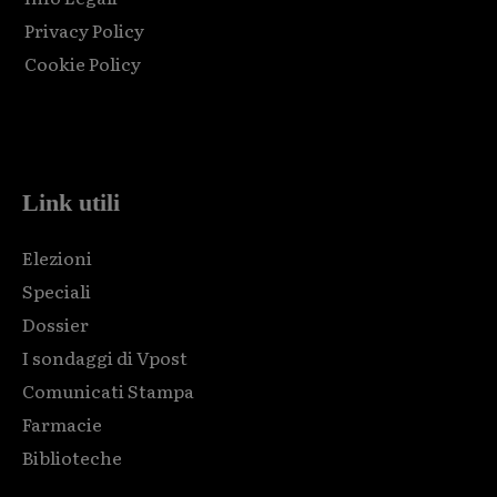
Privacy Policy
Cookie Policy
Html code here! Replace this with any non empty raw html
code and that's it.
Link utili
Elezioni
Speciali
Dossier
I sondaggi di Vpost
Comunicati Stampa
Farmacie
Biblioteche