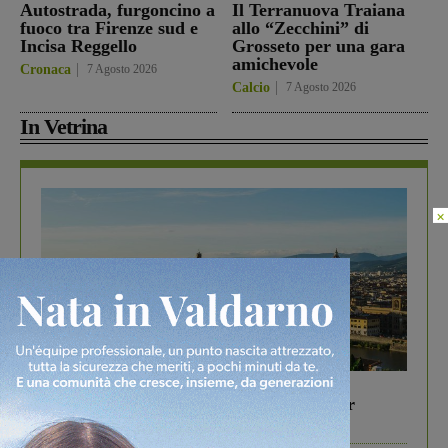
Autostrada, furgoncino a
Il Terranuova Traiana
fuoco tra Firenze sud e
allo “Zecchini” di
Incisa Reggello
Grosseto per una gara
amichevole
Cronaca
7 Agosto 2026
Calcio
7 Agosto 2026
In Vetrina
×
In vetrina
6 Agosto 2026
Gita di famiglia a Firenze: 5 idee per far
divertire i tuoi figli