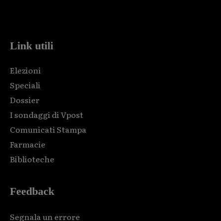
Html code here! Replace this with any non empty raw html
code and that's it.
Link utili
Elezioni
Speciali
Dossier
I sondaggi di Vpost
Comunicati Stampa
Farmacie
Biblioteche
Feedback
Segnala un errore