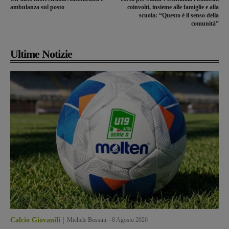
ambulanza sul posto
coinvolti, insieme alle famiglie e alla
scuola: “Questo è il senso della
comunità”
Ultime Notizie
Calcio Giovanili
Michele Bossini
-
8 Agosto 2026