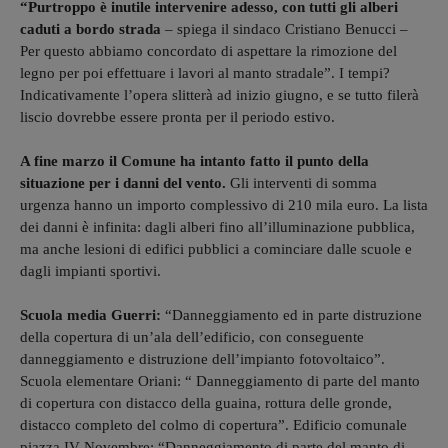
“Purtroppo è inutile intervenire adesso, con tutti gli alberi
caduti a bordo strada
– spiega il sindaco Cristiano Benucci –
Per questo abbiamo concordato di aspettare la rimozione del
legno per poi effettuare i lavori al manto stradale”. I tempi?
Indicativamente l’opera slitterà ad inizio giugno, e se tutto filerà
liscio dovrebbe essere pronta per il periodo estivo.
A fine marzo il Comune ha intanto fatto il punto della
situazione per i danni del vento.
Gli interventi di somma
urgenza hanno un importo complessivo di 210 mila euro. La lista
dei danni è infinita: dagli alberi fino all’illuminazione pubblica,
ma anche lesioni di edifici pubblici a cominciare dalle scuole e
dagli impianti sportivi.
Scuola media Guerri:
“Danneggiamento ed in parte distruzione
della copertura di un’ala dell’edificio, con conseguente
danneggiamento e distruzione dell’impianto fotovoltaico”.
Scuola elementare Oriani: “ Danneggiamento di parte del manto
di copertura con distacco della guaina, rottura delle gronde,
distacco completo del colmo di copertura”. Edificio comunale
piazza IV Novembre: “Danneggiamento di parte del manto di