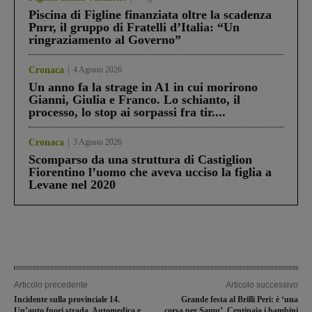
Piscina di Figline finanziata oltre la scadenza
Pnrr, il gruppo di Fratelli d’Italia: “Un
ringraziamento al Governo”
Cronaca
4 Agosto 2026
Un anno fa la strage in A1 in cui morirono
Gianni, Giulia e Franco. Lo schianto, il
processo, lo stop ai sorpassi fra tir....
Cronaca
3 Agosto 2026
Scomparso da una struttura di Castiglion
Fiorentino l’uomo che aveva ucciso la figlia a
Levane nel 2020
Articolo precedente
Articolo successivo
Incidente sulla provinciale 14.
Grande festa al Brilli Peri: è ‘una
Un’auto fuori strada. Automedica e
corsa per Samu’. Centinaia i bambini