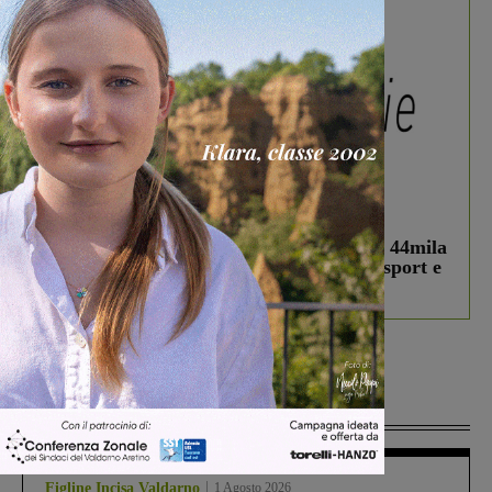
In vetrina
3 Agosto 2026
Estra Notizie agosto: Smart Cities, oltre 44mila
studenti coinvolti, torna il bando per lo sport e
debutta il podcast Estrair
Più lette
Figline Incisa Valdarno
1 Agosto 2026