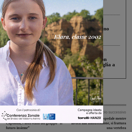
Pnrr, il gruppo di Fratelli d’Italia: “Un
ringraziamento al Governo”
Cronaca
4 Agosto 2026
Un anno fa la strage in A1 in cui morirono
Gianni, Giulia e Franco. Lo schianto, il
processo, lo stop ai sorpassi fra tir....
Cronaca
3 Agosto 2026
Scomparso da una struttura di Castiglion
Fiorentino l’uomo che aveva ucciso la figlia a
Levane nel 2020
Articolo precedente
Articolo successivo
Fusione fra Castiglion Fibocchi e
Cade dal tetto dell’ospedale mentre
Capolona, l’intervento del gruppo “Il
lavora alla manutenzione, si frattura
futuro insieme”
una vertebra