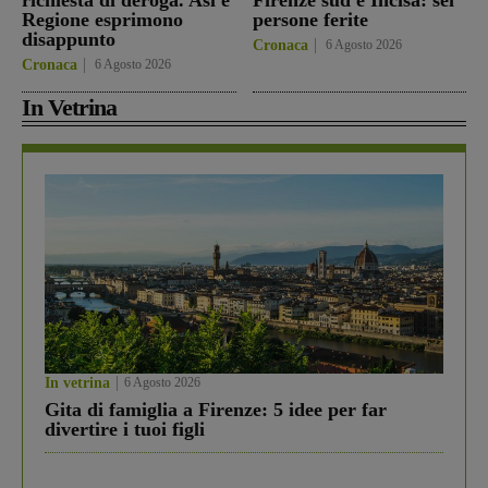
richiesta di deroga. Asl e
Firenze sud e Incisa: sei
Regione esprimono
persone ferite
disappunto
Cronaca
6 Agosto 2026
Cronaca
6 Agosto 2026
In Vetrina
In vetrina
6 Agosto 2026
Gita di famiglia a Firenze: 5 idee per far
divertire i tuoi figli