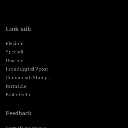
Html code here! Replace this with any non empty raw html
code and that's it.
Link utili
Elezioni
Speciali
Dossier
I sondaggi di Vpost
Comunicati Stampa
Farmacie
Biblioteche
Feedback
Segnala un errore