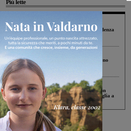
Più lette
Figline Incisa Valdarno
1 Agosto 2026
Piscina di Figline finanziata oltre la scadenza
Pnrr, il gruppo di Fratelli d’Italia: “Un
ringraziamento al Governo”
Cronaca
4 Agosto 2026
Un anno fa la strage in A1 in cui morirono
Gianni, Giulia e Franco. Lo schianto, il
processo, lo stop ai sorpassi fra tir....
Cronaca
3 Agosto 2026
Scomparso da una struttura di Castiglion
Fiorentino l’uomo che aveva ucciso la figlia a
Levane nel 2020