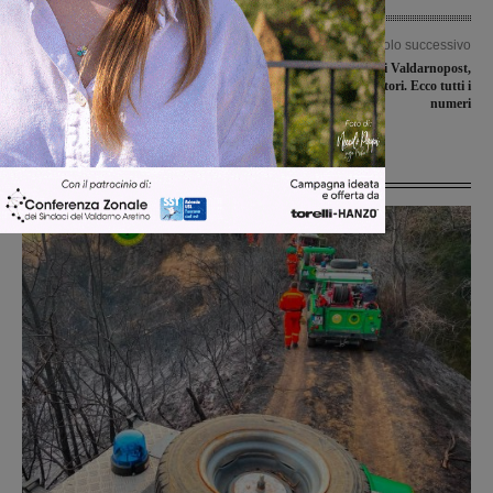
Articolo precedente
Articolo successivo
Riparte la navetta gratuita per il
Quattro anni di Valdarnopost,
cimitero di San Cristoforo
insieme ai nostri lettori. Ecco tutti i
numeri
Ultime Notizie