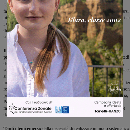
“comuni” finalizzati all’inserimento nel territorio, al sostegno alla
famiglia e al lavoro. Le politiche dei Comuni, quindi, devo orientarsi 
più alla partecipazione attiva dei cittadini stranieri per poter intercetta
i veri bisogni e favorire la piena integrazione nel territorio”, ha
dichiarato Sandra Romei, assessore al Welfare e alle politiche
sull’integrazione del Comune di San Giovanni.
Il progetto ha visto l’apertura dal 12 maggio di uno sportello
presso il Punto Amico del Comune di San Giovann
i tutti i martedì
dalle 16.00 alle 18,30, per partecipare alle rilevazioni del progetto,
segnalare idee e proposte di servizi da attivare. Il 22 settembre, invec
si è svolto nell’aula Magna del Centro di GeoTecnologie,
un workshop partecipativo che ha coinvolto cittadini italiani e stranier
residenti in Valdarno. All'incontro hanno partecipato più di 50 person
provenienti da paesi diversi: Albania, Cina, India, Marocco, Nigeria,
Pakistan, Repubblica Dominicana, Senegal ma anche tanti italiani
rappresentanti di associazioni per condividere riflessioni, sulla base
delle loro esperienze, e proposte concrete.
Tanti i temi emersi:
dalla necessità di realizzare in modo sistematico