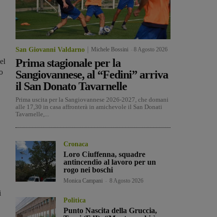
San Giovanni Valdarno
Michele Bossini
-
8 Agosto 2026
Prima stagionale per la
el
o
Sangiovannese, al “Fedini” arriva
il San Donato Tavarnelle
Prima uscita per la Sangiovannese 2026-2027, che domani
alle 17,30 in casa affronterà in amichevole il San Donati
Tavarnelle,...
Cronaca
Loro Ciuffenna, squadre
antincendio al lavoro per un
rogo nei boschi
Monica Campani
-
8 Agosto 2026
i
Politica
Punto Nascita della Gruccia,