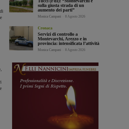
Tucci (FdI): “Montevarchi è
sulla giusta strada di un
aumento dei parti”
di
Monica Campani
-
8 Agosto 2026
re
Cronaca
Servizi di controllo a
Montevarchi, Arezzo e in
provincia: intensificata l’attività
Monica Campani
-
8 Agosto 2026
e,
i
e