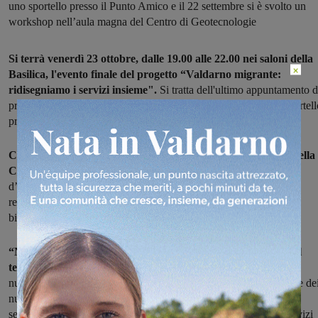
uno sportello presso il Punto Amico e il 22 settembre si è svolto un
workshop nell’aula magna del Centro di Geotecnologie
Si terrà venerdì 23 ottobre, dalle 19.00 alle 22.00 nei saloni della
×
Basilica, l'evento finale del progetto “Valdarno migrante:
ridisegniamo i servizi insieme".
Si tratta dell'ultimo appuntamento d
progetto iniziato già nel mese di maggio con l'apertura di uno sportell
presso il Punto Amico di San Giovanni.
Con questa iniziativa il comune di San Giovanni, per conto della
Conferenza Zonale dei Sindaci, i
ntende riqualificare i servizi
d’informazione, ascolto e orientamento rivolti ai nuovi cittadini
residenti in Valdarno per rispondere in modo più efficace ai loro
bisogni. Il percorso è finanziato dalla Regione Toscana.
“Negli ultimi anni sono avvenute profonde trasformazioni nel
tessuto sociale del Valdarno
sia per l’aumento della consistenza
numerica dei flussi migratori che per una maggiore stabilizzazione de
nuclei familiari. I nuovi cittadini residenti in Valdarno richiedono
sempre meno sostegno per la prima accoglienza e sempre più servizi