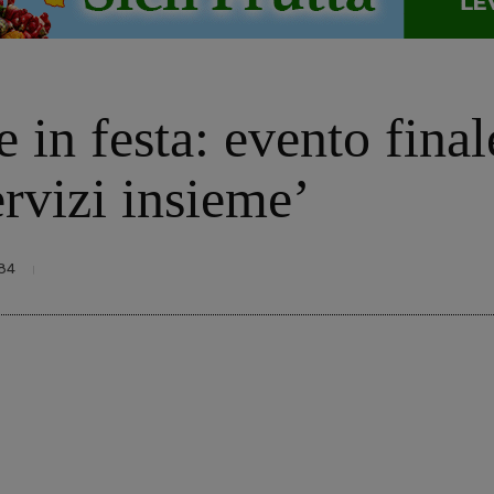
 in festa: evento final
ervizi insieme’
84