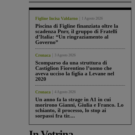
Figline Incisa Valdarno
1 Agosto 2026
Piscina di Figline finanziata oltre la
scadenza Pnrr, il gruppo di Fratelli
d’Italia: “Un ringraziamento al
Governo”
Cronaca
3 Agosto 2026
Scomparso da una struttura di
Castiglion Fiorentino l’uomo che
aveva ucciso la figlia a Levane nel
2020
Cronaca
4 Agosto 2026
Un anno fa la strage in A1 in cui
morirono Gianni, Giulia e Franco. Lo
schianto, il processo, lo stop ai
sorpassi fra tir....
In Vetrina