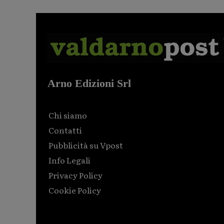
Arno Edizioni Srl
Chi siamo
Contatti
Pubblicità su Vpost
Info Legali
Privacy Policy
Cookie Policy
Html code here! Replace this with any non empty raw
html code and that's it.