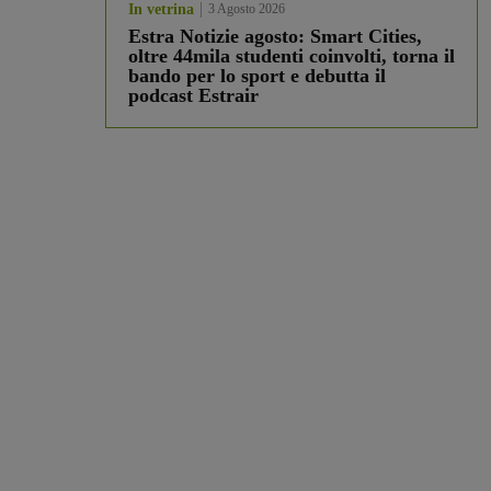
In vetrina
3 Agosto 2026
Estra Notizie agosto: Smart Cities,
oltre 44mila studenti coinvolti, torna il
bando per lo sport e debutta il
podcast Estrair