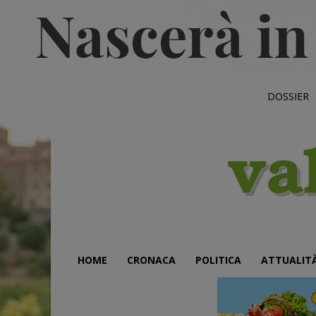
DOSSIER
HOME
CRONACA
POLITICA
ATTUALIT