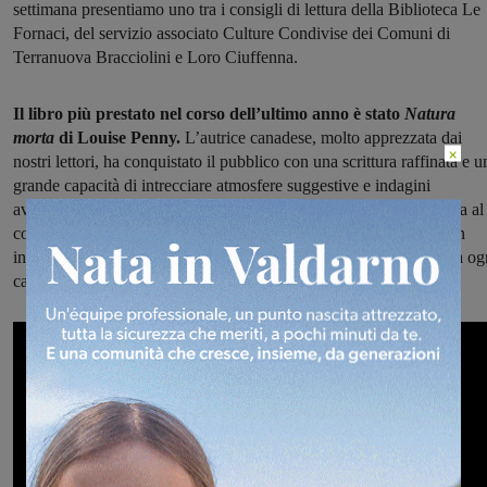
settimana presentiamo uno tra i consigli di lettura della Biblioteca Le
Fornaci, del servizio associato Culture Condivise dei Comuni di
Terranuova Bracciolini e Loro Ciuffenna.
Il libro più prestato nel corso dell’ultimo anno è stato
Natura
morta
di Louise Penny.
L’autrice canadese, molto apprezzata dai
×
nostri lettori, ha conquistato il pubblico con una scrittura raffinata e u
grande capacità di intrecciare atmosfere suggestive e indagini
avvincenti. *Natura morta* è il primo romanzo della serie dedicata al
commissario Armand Gamache, capo della polizia del Québec: un
investigatore fuori dagli schemi, sensibile e riflessivo, che affronta og
caso con un approccio umano e profondo.