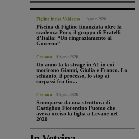
Figline Incisa Valdarno
1 Agosto 2026
Piscina di Figline finanziata oltre la
scadenza Pnrr, il gruppo di Fratelli
d’Italia: “Un ringraziamento al
Governo”
Cronaca
4 Agosto 2026
Un anno fa la strage in A1 in cui
morirono Gianni, Giulia e Franco. Lo
schianto, il processo, lo stop ai
sorpassi fra tir....
Cronaca
3 Agosto 2026
Scomparso da una struttura di
Castiglion Fiorentino l’uomo che
aveva ucciso la figlia a Levane nel
2020
In Vetrina