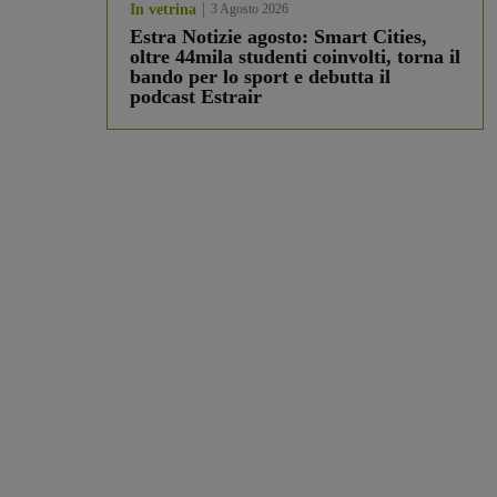
In vetrina
3 Agosto 2026
Estra Notizie agosto: Smart Cities,
oltre 44mila studenti coinvolti, torna il
bando per lo sport e debutta il
podcast Estrair