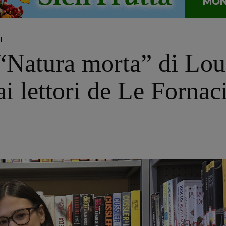
i
“Natura morta” di Loui
i lettori de Le Fornac