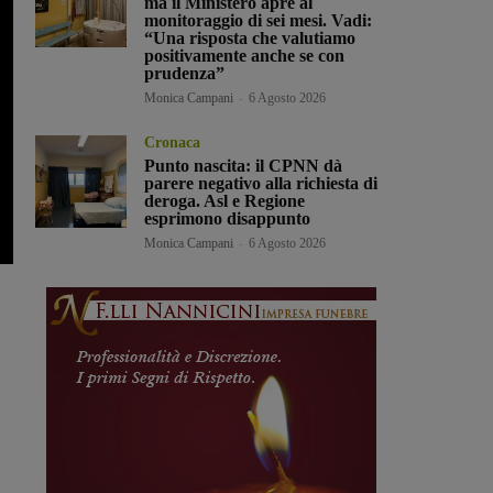
ma il Ministero apre al
monitoraggio di sei mesi. Vadi:
“Una risposta che valutiamo
positivamente anche se con
prudenza”
Monica Campani
-
6 Agosto 2026
Cronaca
Punto nascita: il CPNN dà
parere negativo alla richiesta di
deroga. Asl e Regione
esprimono disappunto
Monica Campani
-
6 Agosto 2026