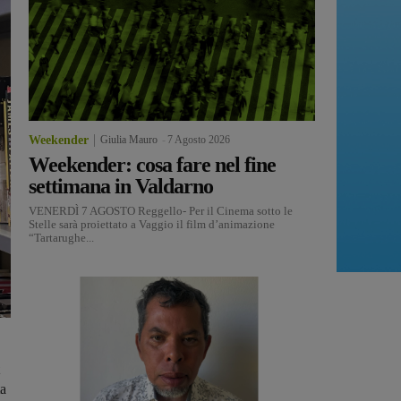
Weekender
Giulia Mauro
-
7 Agosto 2026
Weekender: cosa fare nel fine
settimana in Valdarno
VENERDÌ 7 AGOSTO Reggello- Per il Cinema sotto le
Stelle sarà proiettato a Vaggio il film d’animazione
“Tartarughe...
ta