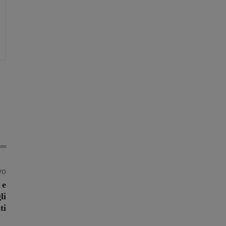
vo
 e
li
ti