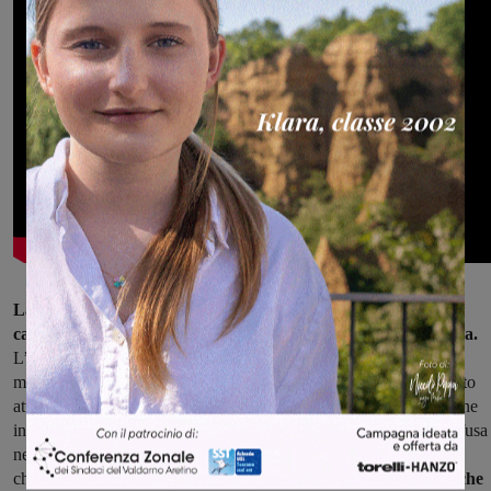
La storia si apre in un piccolo villaggio immerso nelle foreste
canadesi, un luogo idilliaco che sembra uscito da una cartolina.
L’equilibrio della comunità viene però scosso dalla morte di una
maestra in pensione, donna benvoluta, appassionata di rose e molto
attiva nella vita parrocchiale. In un primo momento il decesso viene
interpretato come un tragico incidente di caccia, pratica molto diffusa
nella zona. Ma Gamache non si lascia convincere: per lui si tratta
chiaramente di un omicidio.
Da qui prende avvio un’indagine che