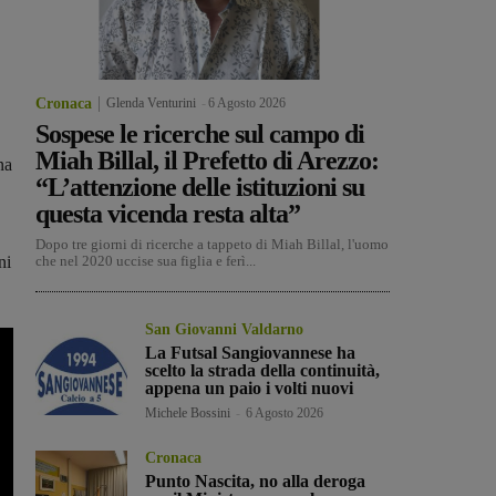
Cronaca
Glenda Venturini
-
6 Agosto 2026
Sospese le ricerche sul campo di
Miah Billal, il Prefetto di Arezzo:
na
“L’attenzione delle istituzioni su
questa vicenda resta alta”
Dopo tre giorni di ricerche a tappeto di Miah Billal, l'uomo
ni
che nel 2020 uccise sua figlia e ferì...
San Giovanni Valdarno
La Futsal Sangiovannese ha
scelto la strada della continuità,
appena un paio i volti nuovi
Michele Bossini
-
6 Agosto 2026
Cronaca
Punto Nascita, no alla deroga