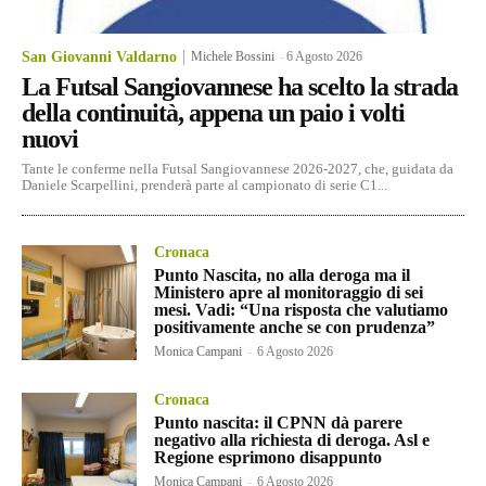
San Giovanni Valdarno
Michele Bossini
-
6 Agosto 2026
La Futsal Sangiovannese ha scelto la strada
della continuità, appena un paio i volti
nuovi
Tante le conferme nella Futsal Sangiovannese 2026-2027, che, guidata da
Daniele Scarpellini, prenderà parte al campionato di serie C1...
Cronaca
Punto Nascita, no alla deroga ma il
Ministero apre al monitoraggio di sei
mesi. Vadi: “Una risposta che valutiamo
positivamente anche se con prudenza”
Monica Campani
-
6 Agosto 2026
Cronaca
Punto nascita: il CPNN dà parere
negativo alla richiesta di deroga. Asl e
Regione esprimono disappunto
Monica Campani
-
6 Agosto 2026