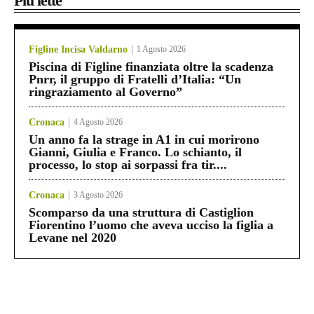
Più lette
Figline Incisa Valdarno
1 Agosto 2026
Piscina di Figline finanziata oltre la scadenza
Pnrr, il gruppo di Fratelli d’Italia: “Un
ringraziamento al Governo”
Cronaca
4 Agosto 2026
Un anno fa la strage in A1 in cui morirono
Gianni, Giulia e Franco. Lo schianto, il
processo, lo stop ai sorpassi fra tir....
Cronaca
3 Agosto 2026
Scomparso da una struttura di Castiglion
Fiorentino l’uomo che aveva ucciso la figlia a
Levane nel 2020