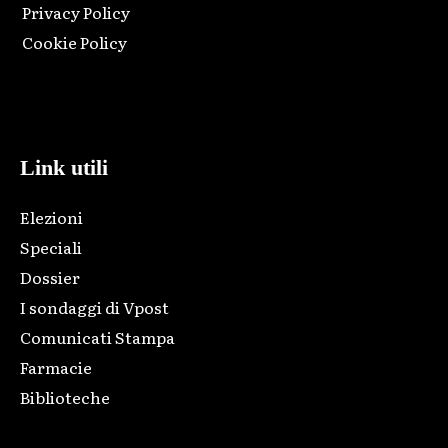
Privacy Policy
Cookie Policy
Html code here! Replace this with any non empty raw html
code and that's it.
Link utili
Elezioni
Speciali
Dossier
I sondaggi di Vpost
Comunicati Stampa
Farmacie
Biblioteche