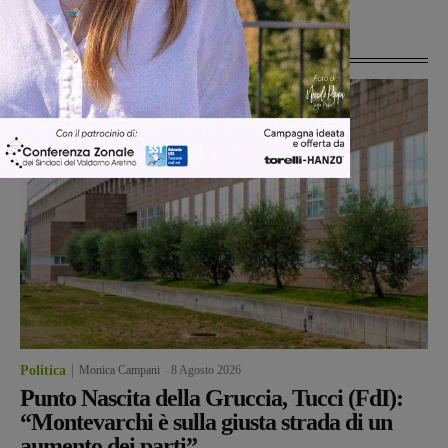
Ultime Notizie
Politica
Monica Campani
-
8 Agosto 2026
Punto Nascita della Gruccia, Tucci (FdI):
“Montevarchi è sulla giusta strada di un
aumento dei parti”