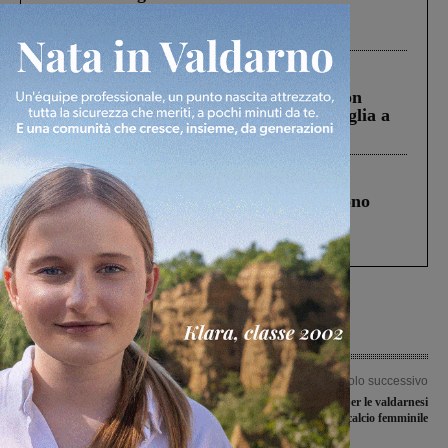
Pnrr, il gruppo di Fratelli d’Italia: “Un
ringraziamento al Governo”
Cronaca
3 Agosto 2026
Scomparso da una struttura di Castiglion
Fiorentino l’uomo che aveva ucciso la figlia a
Levane nel 2020
Cronaca
4 Agosto 2026
Un anno fa la strage in A1 in cui morirono
Gianni, Giulia e Franco. Lo schianto, il
processo, lo stop ai sorpassi fra tir....
Articolo precedente
Articolo successivo
Ipotesi stadio della Fiorentina in
En plein di vittiorie per le valdarnesi
Valdarno, Grandis (M5S): “Progetto
di calcio femminile
da accantonare”