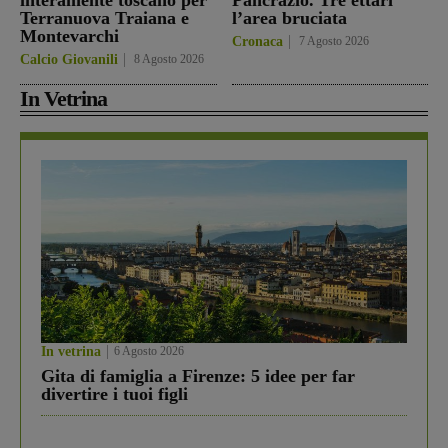
interamente toscano per
Pancrazio. Tre ettari
Terranuova Traiana e
l’area bruciata
Montevarchi
Cronaca
7 Agosto 2026
Calcio Giovanili
8 Agosto 2026
In Vetrina
In vetrina
6 Agosto 2026
Gita di famiglia a Firenze: 5 idee per far
divertire i tuoi figli