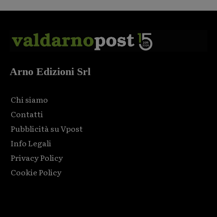
Arno Edizioni Srl
Chi siamo
Contatti
Pubblicità su Vpost
Info Legali
Privacy Policy
Cookie Policy
Html code here! Replace this with any non empty raw html
code and that's it.