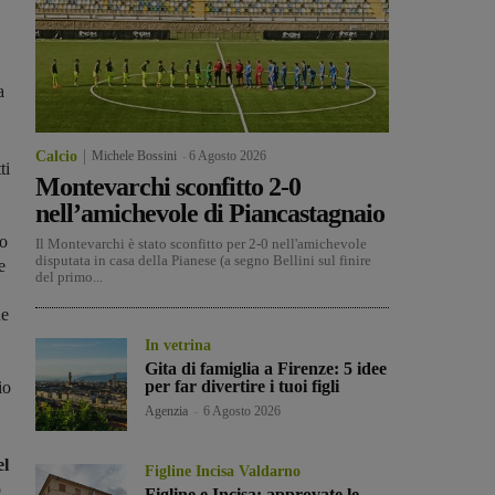
a
Calcio
Michele Bossini
-
6 Agosto 2026
ti
Montevarchi sconfitto 2-0
nell’amichevole di Piancastagnaio
po
Il Montevarchi è stato sconfitto per 2-0 nell'amichevole
disputata in casa della Pianese (a segno Bellini sul finire
e
del primo...
ne
In vetrina
Gita di famiglia a Firenze: 5 idee
per far divertire i tuoi figli
io
Agenzia
-
6 Agosto 2026
el
Figline Incisa Valdarno
o
Figline e Incisa: approvate le