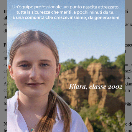
Il ValdarnInsieme non smette di stupire, vince 3-1 lo scontro di
alta classifica sul parquet del Bacci Campi Bisenzio
e sale al
secondo posto in classifica. Settima vittoria consecutiva per la squadr
di Bianchi e Sordi che si conferma vera sorpresa del campionato.
Partita giocata in perfetto equilibrio fin dall'inizio
, con i due sestet
attenti ed efficaci in ogni reparto che procedono a braccetto fino al
momento caldo del set, quando sono Ambrosi e compagne ad
aggiudicarsi grazie al guizzo che vale il 22-25. Il Bacci torna in cam
ancor più determinato e inizia il secondo set allungando sull'8-2 grazi
a una battuta molto incisiva e a una maggiore concretezza in attacco.
Ancora in vantaggio alla seconda pausa tecnica (16-12), le campigia
cominciano però a fare i conti con la rimonta delle valdarnesi che un
passo alla volta recuperano forzando il parziale ai vantaggi. Il
fotofinish premia però la squadra di casa per 29-27 che vale il paregg
nel conto dei set.
Nella seconda metà di gara si alza ancora l’asticella del ritmo e d
livello di gioco
. Ne nascono due set di totale equilibrio, che premian