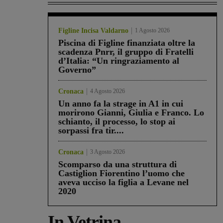
Figline Incisa Valdarno
1 Agosto 2026
Piscina di Figline finanziata oltre la
scadenza Pnrr, il gruppo di Fratelli
d’Italia: “Un ringraziamento al
Governo”
Cronaca
4 Agosto 2026
Un anno fa la strage in A1 in cui
morirono Gianni, Giulia e Franco. Lo
schianto, il processo, lo stop ai
sorpassi fra tir....
Cronaca
3 Agosto 2026
Scomparso da una struttura di
Castiglion Fiorentino l’uomo che
aveva ucciso la figlia a Levane nel
2020
In Vetrina