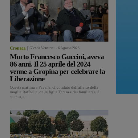
Cronaca
Glenda Venturini
-
6 Agosto 2026
Morto Francesco Guccini, aveva
86 anni. Il 25 aprile del 2024
venne a Gropina per celebrare la
Liberazione
Questa mattina a Pavana, circondato dall'affetto della
moglie Raffaella, della figlia Teresa e dei familiari si è
spento, a...