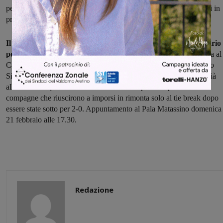
però la tenacia delle valdarnesi, impeccabili nel chiuderli entrambi in
proprio favore rispettivamente per 24-26 e 23-25.
Il settimo successo consecutivo vale così il secondo posto solitario
per la squadra del Matassino
, già al lavoro per preparare la sfida al
Calenzano, reduce dal successo prezioso in chiave salvezza contro
Siena e che arriverà in Valdarno per cercare altri preziosi punti. Già
all'andata la squadra fiorentina mise a dura prova capitan Celli e
compagne che riuscirono a imporsi in rimonta solo al tie break dopo
essere state sotto per 2-0. Appuntamento al Pala Matassino domenica
21 febbraio alle 17.30.
Redazione