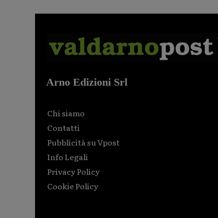
Arno Edizioni Srl
Chi siamo
Contatti
Pubblicità su Vpost
Info Legali
Privacy Policy
Cookie Policy
Html code here! Replace this with any non empty raw
html code and that's it.