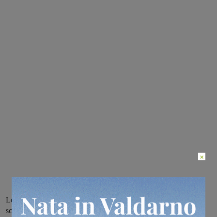
×
Le valdarnesi vincono 3-1 sul campo del Bacci Campi Bisenzio,
scavalcato in classifica. Domenica la sfida al Calenzano