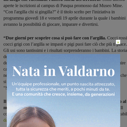
aperte le iscrizioni al campus di Pasqua promosso dal Museo Mine.
“Con l'argilla chi si gingilla?” è il titolo scelto per l'iniziativa in
programma giovedì 18 e venerdì 19 aprile durante la quale i bambini
avranno la possibilità di giocare, imparare e divertirsi.
“Due giorni per scoprire cosa si può fare con l’argilla.
Cocci rossi
×
cocci grigi con l’argilla se impasti e pigi puoi fare ciò che più ti piace.
Gli usi sono tantissimi e i risultati sorprenderanno i bambini. La storia
dell’argilla va di pari passo con quella dell’uomo; tutti i popoli
dell’antichità ne conoscevano le grandi proprietà. Usata per costruire
case e palazzi, l’argilla ha avuto un ruolo importante anche
nell'invenzione della scrittura. Tantissimi sono ancora oggi gli usi che
si fanno dell’argilla. Dalle nostre parti molti la chiamano il
“Sabbione”…e questa è una delle tante storie dell’argilla!”.
Il campus, che rientra nella manifestazione regionale “S-passo al
museo”,
è rivolto ai bambini di età compresa fra i 5 e gli 11 anni. Il
costo è di € 3.00 al giorno. Informazioni e modulistica sono scaricabil
dal sito del museo
.