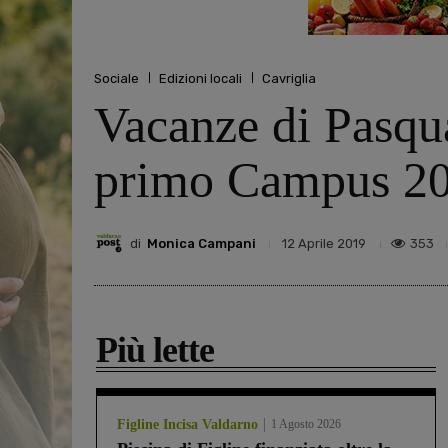
Sociale
Edizioni locali
Cavriglia
Vacanze di Pasqua
primo Campus 2
di
Monica Campani
353
12 Aprile 2019
Più lette
Figline Incisa Valdarno
1 Agosto 2026