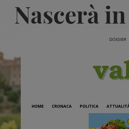
DOSSIER
HOME
CRONACA
POLITICA
ATTUALIT