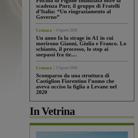
Piscina di Figline finanziata oltre la
scadenza Pnrr, il gruppo di Fratelli
d’Italia: “Un ringraziamento al
Governo”
Cronaca
4 Agosto 2026
Un anno fa la strage in A1 in cui
morirono Gianni, Giulia e Franco. Lo
schianto, il processo, lo stop ai
sorpassi fra tir....
Cronaca
3 Agosto 2026
Scomparso da una struttura di
Castiglion Fiorentino l’uomo che
aveva ucciso la figlia a Levane nel
2020
In Vetrina