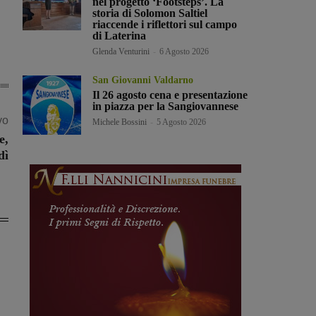
nel progetto ‘Footsteps’. La
storia di Solomon Saltiel
riaccende i riflettori sul campo
di Laterina
Glenda Venturini
-
6 Agosto 2026
San Giovanni Valdarno
Il 26 agosto cena e presentazione
in piazza per la Sangiovannese
vo
Michele Bossini
-
5 Agosto 2026
e,
dì