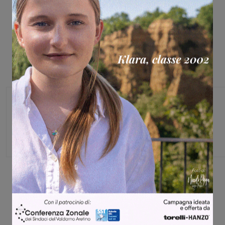
Monica Campani
Direttore
Share