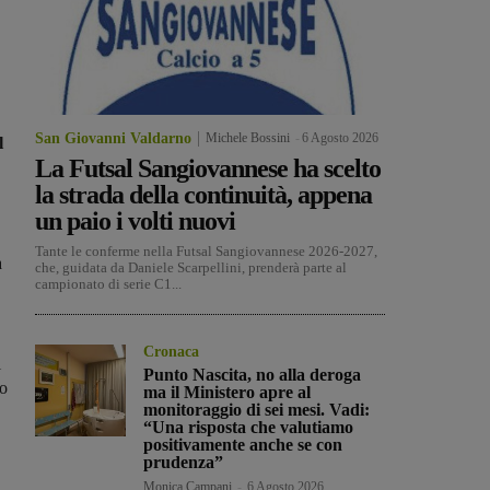
San Giovanni Valdarno
Michele Bossini
-
6 Agosto 2026
l
La Futsal Sangiovannese ha scelto
la strada della continuità, appena
un paio i volti nuovi
Tante le conferme nella Futsal Sangiovannese 2026-2027,
a
che, guidata da Daniele Scarpellini, prenderà parte al
campionato di serie C1...
Cronaca
i
Punto Nascita, no alla deroga
to
ma il Ministero apre al
monitoraggio di sei mesi. Vadi:
“Una risposta che valutiamo
positivamente anche se con
prudenza”
Monica Campani
-
6 Agosto 2026