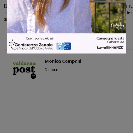
Il 57 enne di San Giovanni Valdarno adesso si trova in Utic,
le su
condizioni sono buone. E’ stato salvato dalla prontezza della moglie 
dall'efficienza di un sistema che funziona.
Monica Campani
Direttore
Share