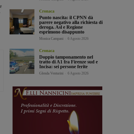
e
Cronaca
e
Punto nascita: il CPNN dà
parere negativo alla richiesta di
deroga. Asl e Regione
esprimono disappunto
Monica Campani
-
6 Agosto 2026
Cronaca
Doppio tamponamento nel
tratto di A1 fra Firenze sud e
Incisa: sei persone ferite
Glenda Venturini
-
6 Agosto 2026