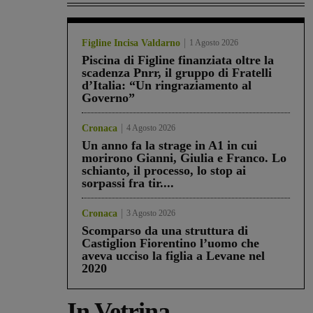
Figline Incisa Valdarno
1 Agosto 2026
Piscina di Figline finanziata oltre la
scadenza Pnrr, il gruppo di Fratelli
d’Italia: “Un ringraziamento al
Governo”
Cronaca
4 Agosto 2026
Un anno fa la strage in A1 in cui
morirono Gianni, Giulia e Franco. Lo
schianto, il processo, lo stop ai
sorpassi fra tir....
Cronaca
3 Agosto 2026
Scomparso da una struttura di
Castiglion Fiorentino l’uomo che
aveva ucciso la figlia a Levane nel
2020
In Vetrina