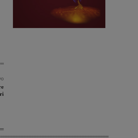
vo
re
ri