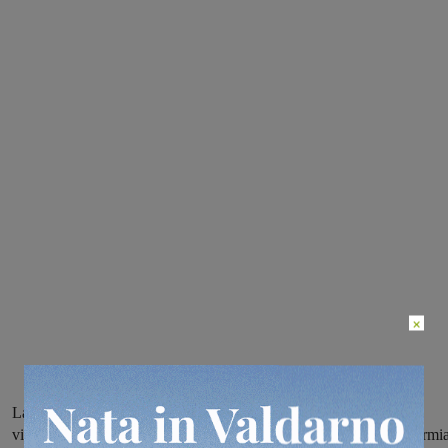
×
La moglie inizia il massaggio cardiaco, il 118 lo defibrilla, in Utic
viene fatta l’angioplastica e in Rianimazione viene tenuto in ipotermia