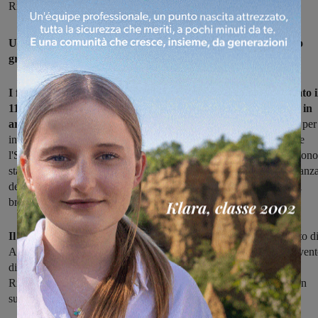
Risvegliato senza danni cerebrali
Un 57enne di San Giovanni in arresto cardiaco è stato salvato
grazie alla rete di persone e interventi messi subito in atto.
I fatti risalgono a lunedì scorso quando una donna ha chiamato i
118 chiedendo aiuto per il marito che si era accasciato a terra in
arresto cardiaco
. Immediatamente le sono state date le istruzioni per
iniziare il massaggio cardiaco. Subito è partito dalla centrale anche
l'SMS allert, che in questi casi arriva alle persone della zona che sono
state formate all'utilizzo del defibrillatore. L'automedica e l'ambulanz
della Misericordia di Castelfranco sono arrivate nel posto in tempi
brevissimi: il personale sanitario lo ha subito defibrillato.
Il cuore dell'uomo ha ripreso il ritmo.
Trasportato al San Donato d
Arezzo presso l’Unità coronarica (Utic), è stato sottoposto a interven
di angioplastica. Come da protocollo, è stato poi trasferito in
Rianimazione, sedato e in ipotermia. Ieri notte é stato svegliato con
successo, non ha riportato danni cerebrali.