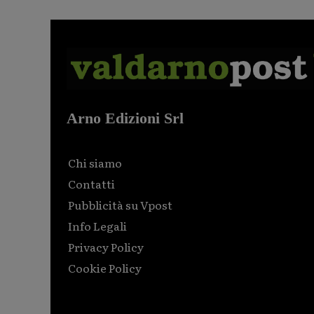
Arno Edizioni Srl
Chi siamo
Contatti
Pubblicità su Vpost
Info Legali
Privacy Policy
Cookie Policy
Html code here! Replace this with any non empty raw
html code and that's it.