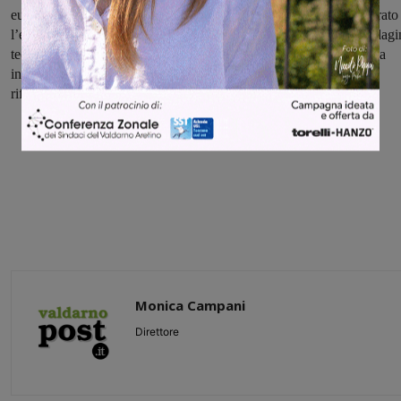
euro. I carabinieri sulla scia degli elementi raccolti, hanno monitorato
l’ex dipendente albanese sia mediante servizi specifici, sia con indagi
tecniche, acquisendo inoltre le riprese delle telecamere di sicurezza
installate presso le stazioni di servizio dove l'artigiano effettuava i
rifornimenti.
Monica Campani
Direttore