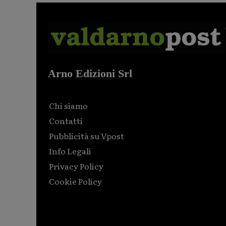
Arno Edizioni Srl
Chi siamo
Contatti
Pubblicità su Vpost
Info Legali
Privacy Policy
Cookie Policy
Html code here! Replace this with any non empty raw
html code and that's it.