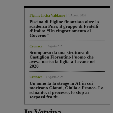
Figline Incisa Valdarno
1 Agosto 2026
Piscina di Figline finanziata oltre la
scadenza Pnrr, il gruppo di Fratelli
d’Italia: “Un ringraziamento al
Governo”
Cronaca
3 Agosto 2026
Scomparso da una struttura di
Castiglion Fiorentino l’uomo che
aveva ucciso la figlia a Levane nel
2020
Cronaca
4 Agosto 2026
Un anno fa la strage in A1 in cui
morirono Gianni, Giulia e Franco. Lo
schianto, il processo, lo stop ai
sorpassi fra tir....
In Vetrina