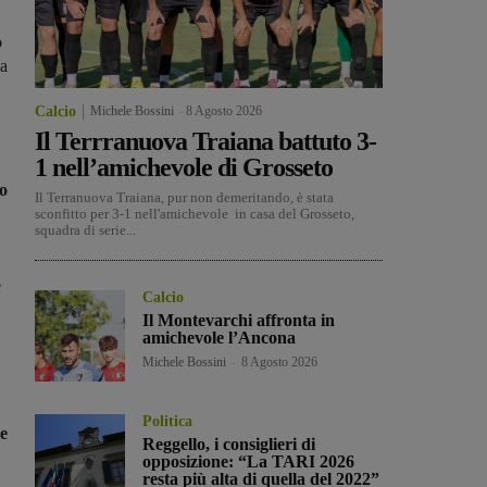
o
sa
Calcio
Michele Bossini
-
8 Agosto 2026
Il Terrranuova Traiana battuto 3-
1 nell’amichevole di Grosseto
lo
Il Terranuova Traiana, pur non demeritando, è stata
sconfitto per 3-1 nell'amichevole in casa del Grosseto,
squadra di serie...
e
Calcio
Il Montevarchi affronta in
amichevole l’Ancona
Michele Bossini
-
8 Agosto 2026
Politica
le
Reggello, i consiglieri di
opposizione: “La TARI 2026
resta più alta di quella del 2022”