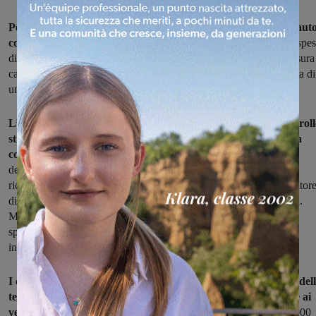
Per ventisei volte ha fatto il pieno di carburante alla propria aut
con la tessera dell'azienda dove aveva lavorato.
Tutto per una spe
di 5.000 euro. I carabinieri lo hanno scoperto e sottoposto alla misura
cautelare dell’obbligo di dimora con permanenza notturna. Si tratta di
un artigiano albanese di 46 anni.
L’intera attività dei carabinieri è scattata da un semplice control
stradale effettuato dalla pattuglia del nucleo radiomobile della
compagnia di San Giovanni
. I militari hanno notato nell'auto
dell'uomo una scheda carburante di tipo aziendale. Il 46enne alla
richiesta di spiegazioni ha risposto di essere stato incaricato dal dator
di lavoro di approvvigionare carburante per la giornata successiva.
Motivazione smentita dal suo ex datore di lavoro che ha anche
spiegato di averlo licenziato tempo prima per comportamenti
inadeguati durante il lavoro.
I carabinieri hanno così accertato che l’uomo aveva sottratto del
tessere utilizzabili per effettuare il rifornimento di carburante ai
veicoli dell'azienda
. Ventisei in tutto i prelievi per un totale di 5.000