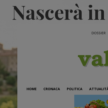
DOSSIER
HOME
CRONACA
POLITICA
ATTUALIT