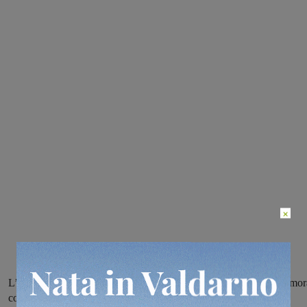
×
L’uomo è stato raggiunto dalla misura cautelare dell’obbligo di dimor
con permanenza notturna