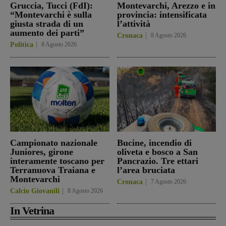
Gruccia, Tucci (FdI):
Montevarchi, Arezzo e in
“Montevarchi è sulla
provincia: intensificata
giusta strada di un
l’attività
aumento dei parti”
Cronaca
8 Agosto 2026
Politica
8 Agosto 2026
Campionato nazionale
Bucine, incendio di
Juniores, girone
oliveta e bosco a San
interamente toscano per
Pancrazio. Tre ettari
Terranuova Traiana e
l’area bruciata
Montevarchi
Cronaca
7 Agosto 2026
Calcio Giovanili
8 Agosto 2026
In Vetrina