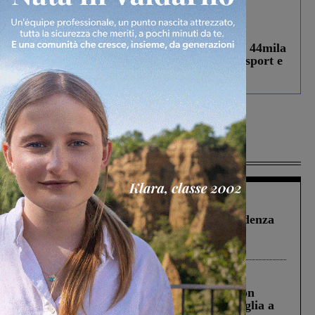
In vetrina
3 Agosto 2026
Estra Notizie agosto: Smart Cities, oltre 44mila
studenti coinvolti, torna il bando per lo sport e
debutta il podcast Estrair
Più lette
Figline Incisa Valdarno
1 Agosto 2026
Piscina di Figline finanziata oltre la scadenza
Pnrr, il gruppo di Fratelli d’Italia: “Un
ringraziamento al Governo”
Cronaca
3 Agosto 2026
Scomparso da una struttura di Castiglion
Fiorentino l’uomo che aveva ucciso la figlia a