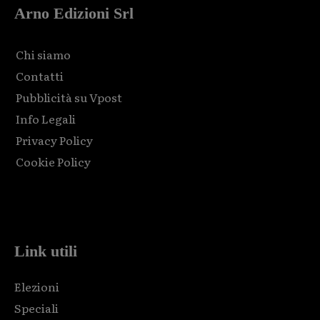
Arno Edizioni Srl
Chi siamo
Contatti
Pubblicità su Vpost
Info Legali
Privacy Policy
Cookie Policy
Html code here! Replace this with any non empty raw html
code and that's it.
Link utili
Elezioni
Speciali