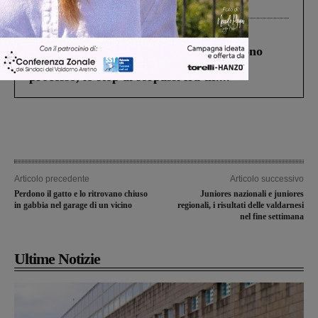
Levane nel 2020
Cronaca
4 Agosto 2026
Un anno fa la strage in A1 in cui morirono
Gianni, Giulia e Franco. Lo schianto, il
processo, lo stop ai sorpassi fra tir....
Articolo precedente
Articolo successivo
Perdono il gatto e lo ritrovano chiuso
Juniores nazionali e juniores
in gabbia nel garage di un vicino
regionali, i risultati delle valdarnesi
nel fine settimana
Ultime Notizie