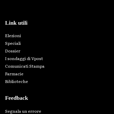
Html code here! Replace this with any non empty raw html
code and that's it.
Link utili
Elezioni
Speciali
Dossier
I sondaggi di Vpost
Comunicati Stampa
Farmacie
Biblioteche
Feedback
Segnala un errore