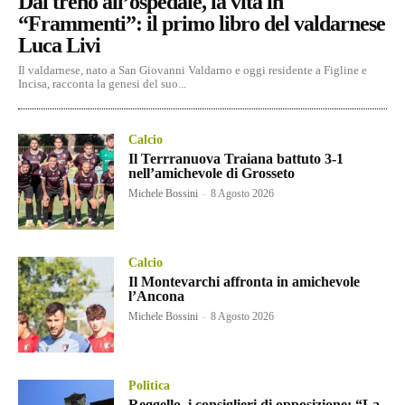
Dal treno all’ospedale, la vita in
“Frammenti”: il primo libro del valdarnese
Luca Livi
Il valdarnese, nato a San Giovanni Valdarno e oggi residente a Figline e
Incisa, racconta la genesi del suo...
Calcio
Il Terrranuova Traiana battuto 3-1
nell’amichevole di Grosseto
Michele Bossini
-
8 Agosto 2026
Calcio
Il Montevarchi affronta in amichevole
l’Ancona
Michele Bossini
-
8 Agosto 2026
Politica
Reggello, i consiglieri di opposizione: “La