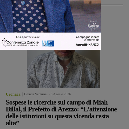
Ultime Notizie
Cronaca
Glenda Venturini
-
6 Agosto 2026
Sospese le ricerche sul campo di Miah
Billal, il Prefetto di Arezzo: “L’attenzione
delle istituzioni su questa vicenda resta
alta”