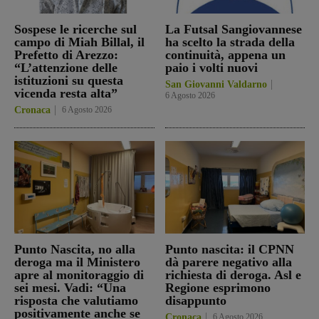
Sospese le ricerche sul
La Futsal Sangiovannese
campo di Miah Billal, il
ha scelto la strada della
Prefetto di Arezzo:
continuità, appena un
“L’attenzione delle
paio i volti nuovi
istituzioni su questa
San Giovanni Valdarno
vicenda resta alta”
6 Agosto 2026
Cronaca
6 Agosto 2026
Punto Nascita, no alla
Punto nascita: il CPNN
deroga ma il Ministero
dà parere negativo alla
apre al monitoraggio di
richiesta di deroga. Asl e
sei mesi. Vadi: “Una
Regione esprimono
risposta che valutiamo
disappunto
positivamente anche se
Cronaca
6 Agosto 2026