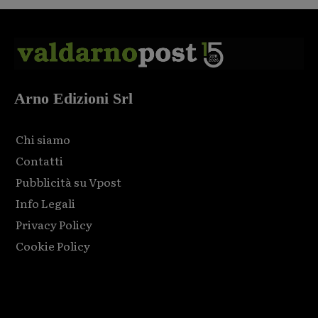
Arno Edizioni Srl
Chi siamo
Contatti
Pubblicità su Vpost
Info Legali
Privacy Policy
Cookie Policy
Html code here! Replace this with any non empty raw html
code and that's it.