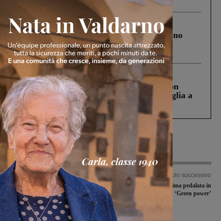
ringraziamento al Governo”
Cronaca
4 Agosto 2026
Un anno fa la strage in A1 in cui morirono
Gianni, Giulia e Franco. Lo schianto, il
processo, lo stop ai sorpassi fra tir....
Cronaca
3 Agosto 2026
Scomparso da una struttura di Castiglion
Fiorentino l’uomo che aveva ucciso la figlia a
Levane nel 2020
Articolo precedente
Articolo successivo
Sospesa la terza corsia autostradale
Un successo la prima pedalata in
tra Incisa e Valdarno
‘Green power’