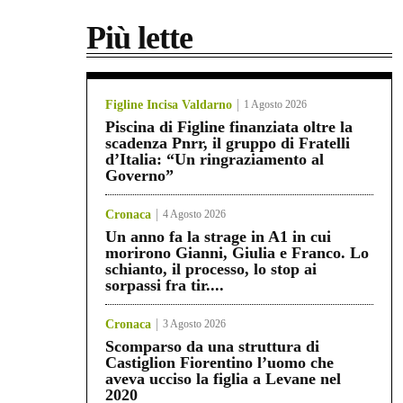
Più lette
Figline Incisa Valdarno
1 Agosto 2026
Piscina di Figline finanziata oltre la
scadenza Pnrr, il gruppo di Fratelli
d’Italia: “Un ringraziamento al
Governo”
Cronaca
4 Agosto 2026
Un anno fa la strage in A1 in cui
morirono Gianni, Giulia e Franco. Lo
schianto, il processo, lo stop ai
sorpassi fra tir....
Cronaca
3 Agosto 2026
Scomparso da una struttura di
Castiglion Fiorentino l’uomo che
aveva ucciso la figlia a Levane nel
2020