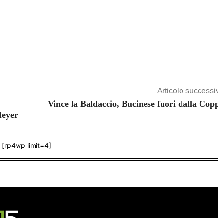
Share
Articolo successi
Vince la Baldaccio, Bucinese fuori dalla Cop
Meyer
[rp4wp limit=4]