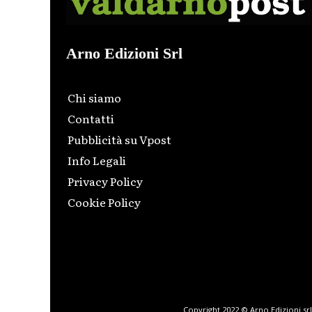
Arno Edizioni Srl
Chi siamo
Contatti
Pubblicità su Vpost
Info Legali
Privacy Policy
Cookie Policy
Html code here! Replace this with any non empty raw
html code and that's it.
Copyright 2022 © Arno Edizioni srl 