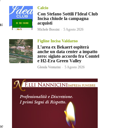
Calcio
Con Stefano Sottili l’Ideal Club
Incisa chiude la campagna
acquisti
a:
Michele Bossini
-
5 Agosto 2026
Figline Incisa Valdarno
L’area ex Bekaert ospiterà
anche un data center a impatto
zero: siglato accordo fra Comtel
e H2-Era Green Valley
Glenda Venturini
-
5 Agosto 2026
be