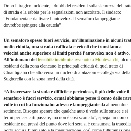
Dopo il tragico incidente, i dubbi dei residenti sulla sicurezza del trat
di strada e la rabbia per le segnalazioni non ascoltate. Il sindaco:
“Fondamentale riattivare l’autovelox. Il semaforo lampeggiante
dovrebbe spingere alla cautela”
Un semaforo spesso fuori servizio, un’illuminazione in alcuni trat
molto ridotta, una strada trafficata e veicoli che transitano a
velocità anche superiore ai limiti perché l’autovelox non è attivo.
All’indomani del
terribile incidente
avvenuto a Montevarchi
, alcun
residenti della zona elencano le principali criticità di quel tratto di
Chiantigiana che attraversa un nucleo di abitazioni e collega via della
Sugherella con la zona nord della città.
“Attraversare la strada è difficile e pericoloso, il più delle volte il
semaforo è fuori servizio, ormai abbiamo perso il conto delle rar
volte in cui ha funzionato: adesso è lampeggiante
da almeno due
settimane. Bisogna sperare che qualche auto ti veda sulle strisce e si
fermi per lasciarti passare, ma non è così scontato”, spiega un uomo
residente nei pressi del punto dove ieri sera si è consumata la tragedia
Sotto accusa l’impianto e la manutenzione, così come l’illuminazione