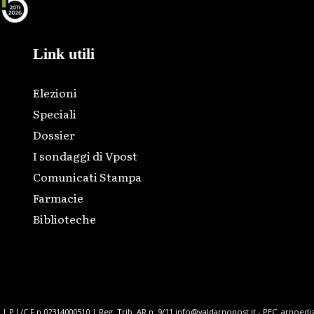
Link utili
Elezioni
Speciali
Dossier
I sondaggi di Vpost
Comunicati Stampa
Farmacie
Biblioteche
| P.I./C.F n.02314000510 | Reg. Trib. AR n. 9/11 info@valdarnopost.it - PEC: arnoediz