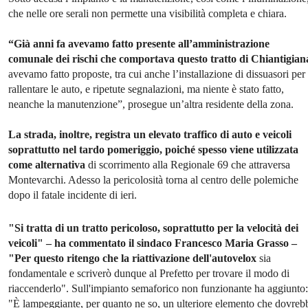
che nelle ore serali non permette una visibilità completa e chiara.
“Già anni fa avevamo fatto presente all’amministrazione
comunale dei rischi che comportava questo tratto di Chiantigian
avevamo fatto proposte, tra cui anche l’installazione di dissuasori per
rallentare le auto, e ripetute segnalazioni, ma niente è stato fatto,
neanche la manutenzione”, prosegue un’altra residente della zona.
La strada, inoltre, registra un elevato traffico di auto e veicoli
soprattutto nel tardo pomeriggio, poiché spesso viene utilizzata
come alternativa
di scorrimento alla Regionale 69 che attraversa
Montevarchi. Adesso la pericolosità torna al centro delle polemiche
dopo il fatale incidente di ieri.
"Si tratta di un tratto pericoloso, soprattutto per la velocità dei
veicoli" – ha commentato il sindaco Francesco Maria Grasso –
"Per questo ritengo che la riattivazione dell'autovelox
sia
fondamentale e scriverò dunque al Prefetto per trovare il modo di
riaccenderlo". Sull'impianto semaforico non funzionante ha aggiunto:
"È lampeggiante, per quanto ne so, un ulteriore elemento che dovreb