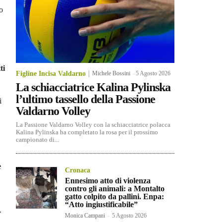
to
ti
Figline Incisa Valdarno
Michele Bossini
-
5 Agosto 2026
La schiacciatrice Kalina Pylinska
l’ultimo tassello della Passione
i
Valdarno Volley
La Passione Valdarno Volley con la schiacciatrice polacca
Kalina Pylinska ha completato la rosa per il prossimo
campionato di...
e
Cronaca
Ennesimo atto di violenza
contro gli animali: a Montalto
gatto colpito da pallini. Enpa:
“Atto ingiustificabile”
.
Monica Campani
-
5 Agosto 2026
,