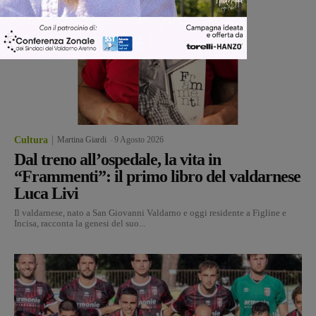
Cultura
Martina Giardi
-
9 Agosto 2026
Dal treno all’ospedale, la vita in
“Frammenti”: il primo libro del valdarnese
Luca Livi
Il valdarnese, nato a San Giovanni Valdarno e oggi residente a Figline e
Incisa, racconta la genesi del suo...