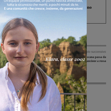
Cronaca
4 Agosto 2026
Un anno fa la strage in A1 in cui morirono
Gianni, Giulia e Franco. Lo schianto, il
processo, lo stop ai sorpassi fra tir....
Articolo precedente
Articolo successivo
Sfida di cartello per la Bruschi
Coronavirus, la Toscana passa da
Basket, a San Giovanni arrivano le
regione arancione a rossa
fiorentine del Palaghiaccio
Ultime Notizie