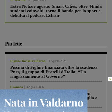
In vetrina
3 Agosto 2026
Estra Notizie agosto: Smart Cities, oltre 44mila
studenti coinvolti, torna il bando per lo sport e
debutta il podcast Estrair
Più lette
Figline Incisa Valdarno
1 Agosto 2026
Piscina di Figline finanziata oltre la scadenza
Pnrr, il gruppo di Fratelli d’Italia: “Un
ringraziamento al Governo”
×
Cronaca
3 Agosto 2026
Scomparso da una struttura di Castiglion
Fiorentino l’uomo che aveva ucciso la figlia a
Levane nel 2020