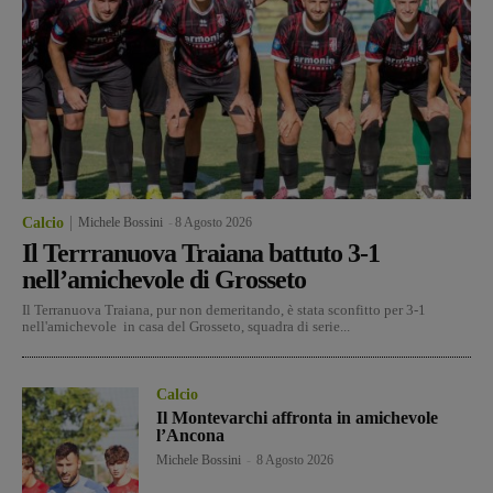
Calcio
Michele Bossini
-
8 Agosto 2026
Il Terrranuova Traiana battuto 3-1
nell’amichevole di Grosseto
Il Terranuova Traiana, pur non demeritando, è stata sconfitto per 3-1
nell'amichevole in casa del Grosseto, squadra di serie...
Calcio
Il Montevarchi affronta in amichevole
l’Ancona
Michele Bossini
-
8 Agosto 2026