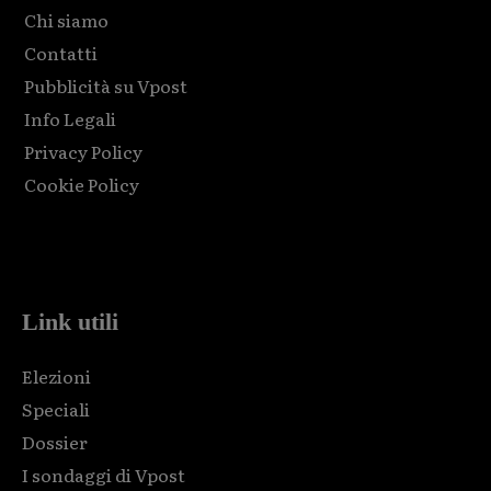
Chi siamo
Contatti
Pubblicità su Vpost
Info Legali
Privacy Policy
Cookie Policy
Html code here! Replace this with any non empty raw html
code and that's it.
Link utili
Elezioni
Speciali
Dossier
I sondaggi di Vpost