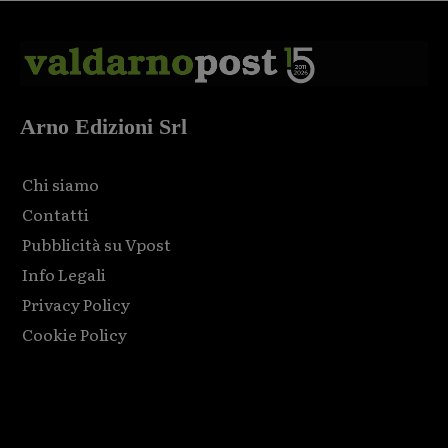
Arno Edizioni Srl
Chi siamo
Contatti
Pubblicità su Vpost
Info Legali
Privacy Policy
Cookie Policy
Html code here! Replace this with any non empty raw html
code and that's it.