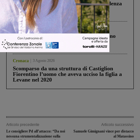
Piscina di Figline finanziata oltre la scadenza
Pnrr, il gruppo di Fratelli d’Italia: “Un
ringraziamento al Governo”
Cronaca
4 Agosto 2026
Un anno fa la strage in A1 in cui morirono
Gianni, Giulia e Franco. Lo schianto, il
processo, lo stop ai sorpassi fra tir....
Cronaca
3 Agosto 2026
Scomparso da una struttura di Castiglion
Fiorentino l’uomo che aveva ucciso la figlia a
Levane nel 2020
Articolo precedente
Articolo successivo
Le consigliere Pd all’attacco: “Da noi
Samuele Gimignani vince per distacco
nessuna strumentalizzazione sulla
al Matassino