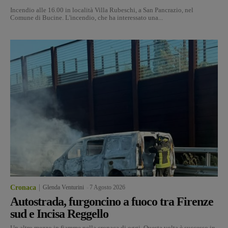
Incendio alle 16.00 in località Villa Rubeschi, a San Pancrazio, nel
Comune di Bucine. L'incendio, che ha interessato una...
Cronaca
Glenda Venturini
-
7 Agosto 2026
Autostrada, furgoncino a fuoco tra Firenze
sud e Incisa Reggello
Un altro mezzo in fiamme nella cronaca di oggi. Questa volta è successo in