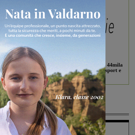
In vetrina
3 Agosto 2026
Estra Notizie agosto: Smart Cities, oltre 44mila
studenti coinvolti, torna il bando per lo sport e
debutta il podcast Estrair
Più lette
Figline Incisa Valdarno
1 Agosto 2026