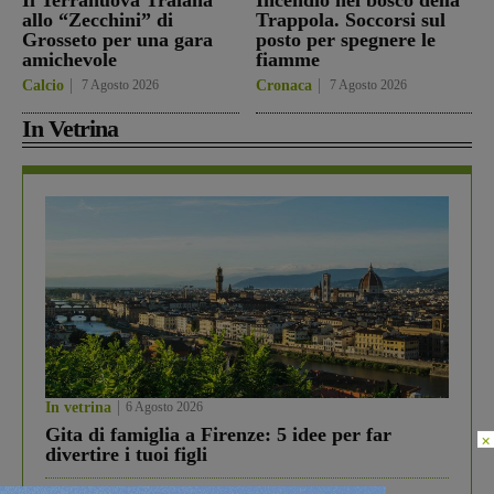
Il Terranuova Traiana
Incendio nel bosco della
allo “Zecchini” di
Trappola. Soccorsi sul
Grosseto per una gara
posto per spegnere le
amichevole
fiamme
Calcio
7 Agosto 2026
Cronaca
7 Agosto 2026
In Vetrina
In vetrina
6 Agosto 2026
Gita di famiglia a Firenze: 5 idee per far
×
divertire i tuoi figli