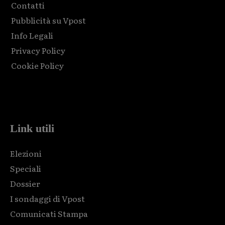
Contatti
Pubblicità su Vpost
Info Legali
Privacy Policy
Cookie Policy
Html code here! Replace this with any non empty raw html
code and that's it.
Link utili
Elezioni
Speciali
Dossier
I sondaggi di Vpost
Comunicati Stampa