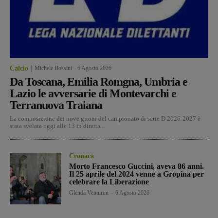
Calcio
Michele Bossini
-
6 Agosto 2026
Da Toscana, Emilia Romgna, Umbria e
Lazio le avversarie di Montevarchi e
Terranuova Traiana
La composizione dei nove gironi del campionato di serie D 2026-2027 è
stata svelata oggi alle 13 in diretta...
Cronaca
Morto Francesco Guccini, aveva 86 anni.
Il 25 aprile del 2024 venne a Gropina per
celebrare la Liberazione
Glenda Venturini
-
6 Agosto 2026