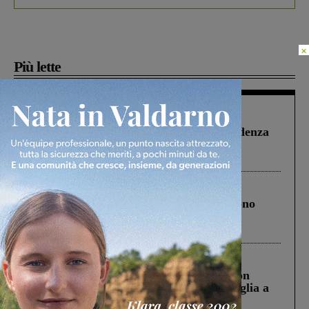
×
Più lette
Figline Incisa Valdarno
1 Agosto 2026
Piscina di Figline finanziata oltre la scadenza
Pnrr, il gruppo di Fratelli d’Italia: “Un
ringraziamento al Governo”
Cronaca
4 Agosto 2026
Un anno fa la strage in A1 in cui morirono
Gianni, Giulia e Franco. Lo schianto, il
processo, lo stop ai sorpassi fra tir....
Cronaca
3 Agosto 2026
Scomparso da una struttura di Castiglion
Fiorentino l’uomo che aveva ucciso la figlia a
Levane nel 2020