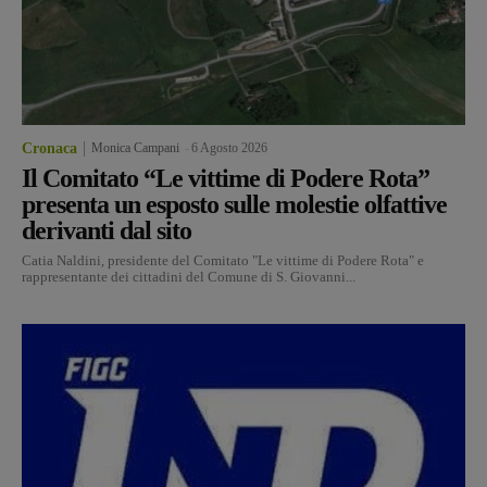
Cronaca
Monica Campani
-
6 Agosto 2026
Il Comitato “Le vittime di Podere Rota”
presenta un esposto sulle molestie olfattive
derivanti dal sito
Catia Naldini, presidente del Comitato "Le vittime di Podere Rota" e
rappresentante dei cittadini del Comune di S. Giovanni...