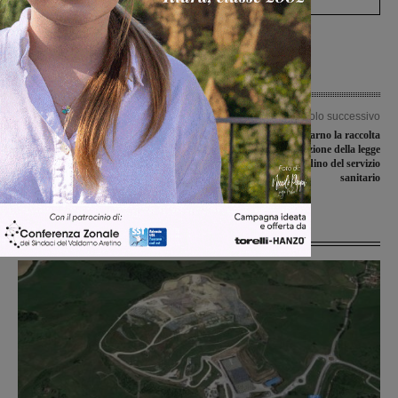
Articolo precedente
Articolo successivo
Pioggia di squalifiche sull’Atletico
Prende il via in Valdarno la raccolta
Figline
firme per l’abrogazione della legge
regionale sul riordino del servizio
sanitario
Ultime Notizie