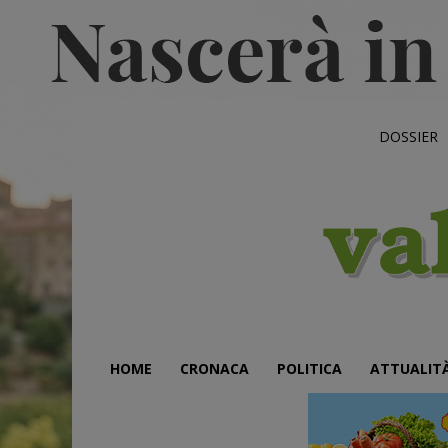
DOSSIER
HOME
CRONACA
POLITICA
ATTUALIT