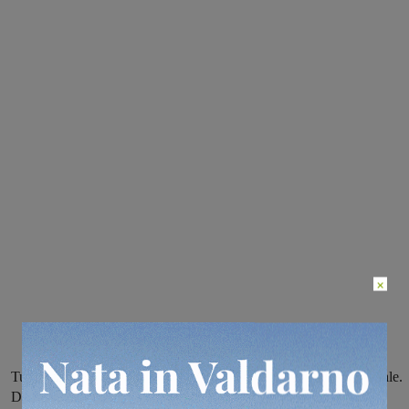
×
Tubo rotto in mezzo alla strada, poco lontano dal cantiere comunale.
Da questa mattina alle 7 abitazioni senza acqua corrente. In serata