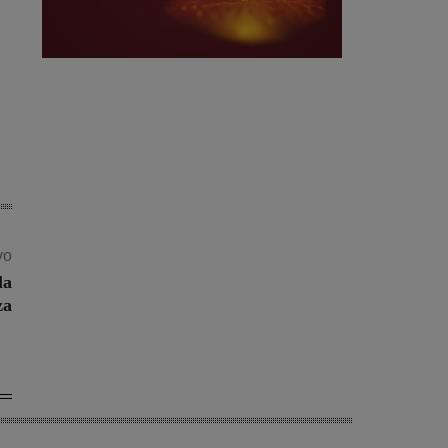
vo
la
za