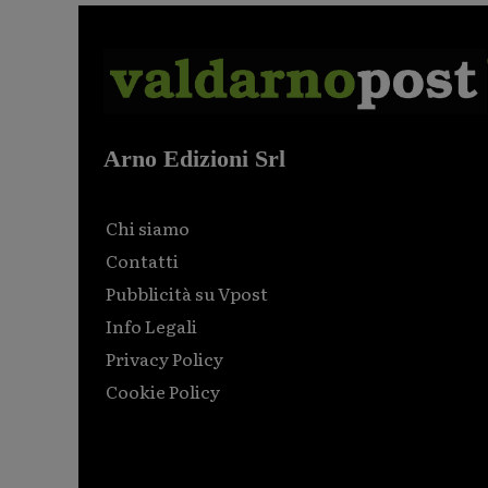
Arno Edizioni Srl
Chi siamo
Contatti
Pubblicità su Vpost
Info Legali
Privacy Policy
Cookie Policy
Html code here! Replace this with any non empty raw
html code and that's it.