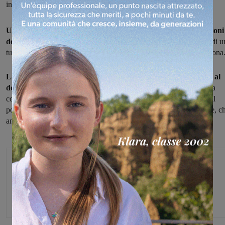
iniziato l’intervento di Publiacqua
Un'intera giornata senza acqua corrente in moltissime abitazioni
dello Stecco a Figline:
da questa mattina alle 7, infatti, la rottura di 
tubazione dell'acquedotto ha causato disagi per le famiglie della zona
La rottura lungo via di Norcenni, nel tratto di strada davanti al
deposito comunale e al centro di raccolta dei rifiuti.
L'acqua ha
continuato a sgorgare per tutto il giorno. In serata, sono arrivati sul
posto i tecnici di Publiacqua per iniziare l'intervento di riparazione, c
andrà avanti probabilmente per tutta la notte.
Glenda Venturini
Capo redattore