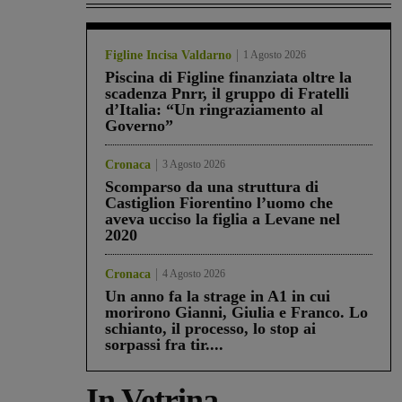
Figline Incisa Valdarno
1 Agosto 2026
Piscina di Figline finanziata oltre la
scadenza Pnrr, il gruppo di Fratelli
d’Italia: “Un ringraziamento al
Governo”
Cronaca
3 Agosto 2026
Scomparso da una struttura di
Castiglion Fiorentino l’uomo che
aveva ucciso la figlia a Levane nel
2020
Cronaca
4 Agosto 2026
Un anno fa la strage in A1 in cui
morirono Gianni, Giulia e Franco. Lo
schianto, il processo, lo stop ai
sorpassi fra tir....
In Vetrina