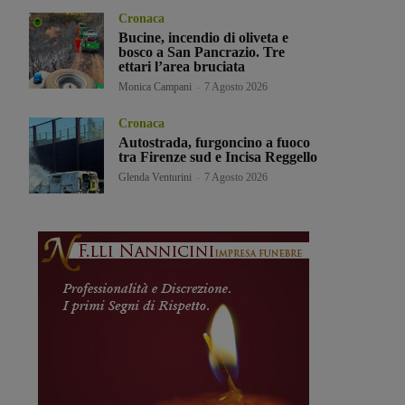
Cronaca
Bucine, incendio di oliveta e
bosco a San Pancrazio. Tre
ettari l’area bruciata
Monica Campani
-
7 Agosto 2026
Cronaca
Autostrada, furgoncino a fuoco
tra Firenze sud e Incisa Reggello
Glenda Venturini
-
7 Agosto 2026