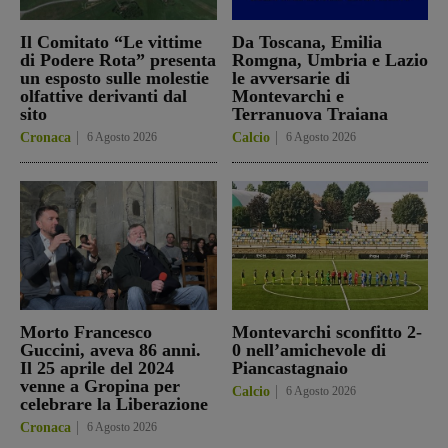
Il Comitato “Le vittime
Da Toscana, Emilia
di Podere Rota” presenta
Romgna, Umbria e Lazio
un esposto sulle molestie
le avversarie di
olfattive derivanti dal
Montevarchi e
sito
Terranuova Traiana
Cronaca
6 Agosto 2026
Calcio
6 Agosto 2026
Morto Francesco
Montevarchi sconfitto 2-
Guccini, aveva 86 anni.
0 nell’amichevole di
Il 25 aprile del 2024
Piancastagnaio
venne a Gropina per
Calcio
6 Agosto 2026
celebrare la Liberazione
Cronaca
6 Agosto 2026