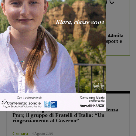
In vetrina
3 Agosto 2026
Estra Notizie agosto: Smart Cities, oltre 44mila
studenti coinvolti, torna il bando per lo sport e
debutta il podcast Estrair
Più lette
Figline Incisa Valdarno
1 Agosto 2026
Piscina di Figline finanziata oltre la scadenza
Pnrr, il gruppo di Fratelli d’Italia: “Un
ringraziamento al Governo”
Cronaca
4 Agosto 2026