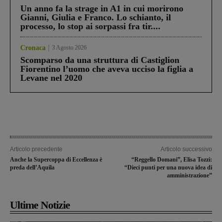
Un anno fa la strage in A1 in cui morirono
Gianni, Giulia e Franco. Lo schianto, il
processo, lo stop ai sorpassi fra tir....
Cronaca
3 Agosto 2026
Scomparso da una struttura di Castiglion
Fiorentino l’uomo che aveva ucciso la figlia a
Levane nel 2020
Articolo precedente
Articolo successivo
Anche la Supercoppa di Eccellenza è
“Reggello Domani”, Elisa Tozzi:
preda dell’Aquila
“Dieci punti per una nuova idea di
amministrazione”
Ultime Notizie