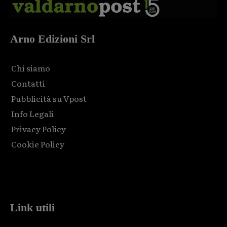
Arno Edizioni Srl
Chi siamo
Contatti
Pubblicità su Vpost
Info Legali
Privacy Policy
Cookie Policy
Html code here! Replace this with any non empty raw html
code and that's it.
Link utili