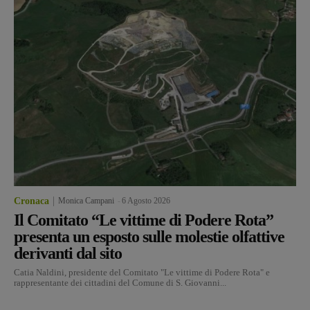
Cronaca
Monica Campani
-
6 Agosto 2026
Il Comitato “Le vittime di Podere Rota”
presenta un esposto sulle molestie olfattive
derivanti dal sito
Catia Naldini, presidente del Comitato "Le vittime di Podere Rota" e
rappresentante dei cittadini del Comune di S. Giovanni...