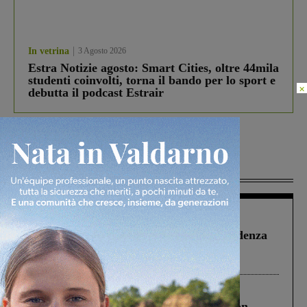
In vetrina
3 Agosto 2026
Estra Notizie agosto: Smart Cities, oltre 44mila
studenti coinvolti, torna il bando per lo sport e
×
debutta il podcast Estrair
Più lette
Figline Incisa Valdarno
1 Agosto 2026
Piscina di Figline finanziata oltre la scadenza
Pnrr, il gruppo di Fratelli d’Italia: “Un
ringraziamento al Governo”
Cronaca
3 Agosto 2026
Scomparso da una struttura di Castiglion