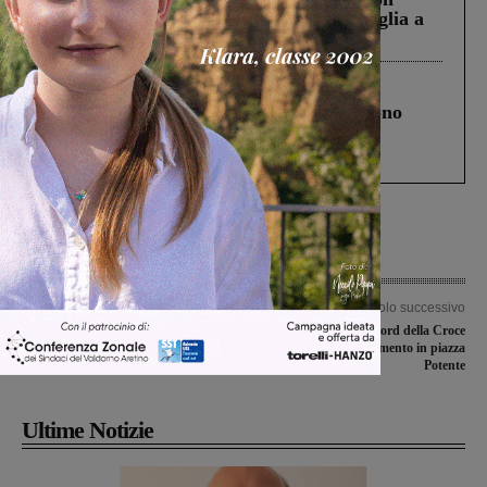
Fiorentino l’uomo che aveva ucciso la figlia a
Levane nel 2020
Cronaca
4 Agosto 2026
Un anno fa la strage in A1 in cui morirono
Gianni, Giulia e Franco. Lo schianto, il
processo, lo stop ai sorpassi fra tir....
Articolo precedente
Articolo successivo
Stanno per prendere il via i lavori
Torna la calza da record della Croce
lungo la provinciale delle Miniere a
Azzurra: appuntamento in piazza
Santa Barbara, San Cipriano e Neri
Potente
Ultime Notizie