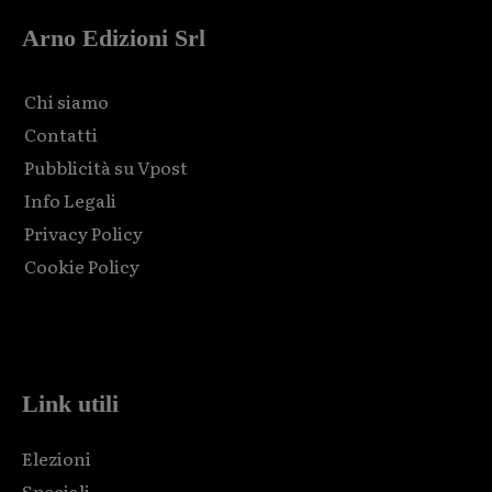
Arno Edizioni Srl
Chi siamo
Contatti
Pubblicità su Vpost
Info Legali
Privacy Policy
Cookie Policy
Html code here! Replace this with any non empty raw html
code and that's it.
Link utili
Elezioni
Speciali