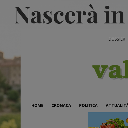
DOSSIER
HOME
CRONACA
POLITICA
ATTUALIT