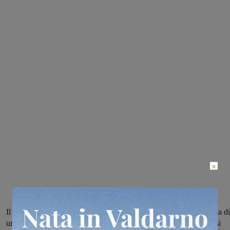
×
Il noto autore e illustratore di libri per ragazzi è stato il protagonista di
un’iniziativa rivolta agli studenti della scuola primaria dei tre plessi