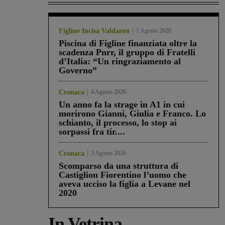
Figline Incisa Valdarno
1 Agosto 2026
Piscina di Figline finanziata oltre la
scadenza Pnrr, il gruppo di Fratelli
d’Italia: “Un ringraziamento al
Governo”
Cronaca
4 Agosto 2026
Un anno fa la strage in A1 in cui
morirono Gianni, Giulia e Franco. Lo
schianto, il processo, lo stop ai
sorpassi fra tir....
Cronaca
3 Agosto 2026
Scomparso da una struttura di
Castiglion Fiorentino l’uomo che
aveva ucciso la figlia a Levane nel
2020
In Vetrina