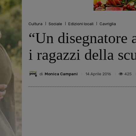
Cultura
Sociale
Edizioni locali
Cavriglia
“Un disegnatore a
i ragazzi della sc
di
Monica Campani
425
14 Aprile 2016