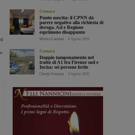
e
Cronaca
Punto nascita: il CPNN dà
parere negativo alla richiesta di
deroga. Asl e Regione
esprimono disappunto
ni
Monica Campani
-
6 Agosto 2026
Cronaca
ne
Doppio tamponamento nel
tratto di A1 fra Firenze sud e
Incisa: sei persone ferite
Glenda Venturini
-
6 Agosto 2026