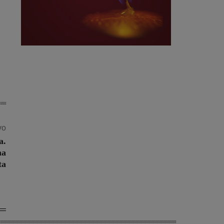
vo
a.
na
ta