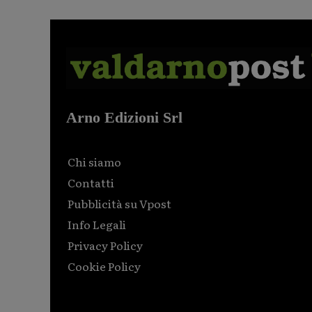
Arno Edizioni Srl
Chi siamo
Contatti
Pubblicità su Vpost
Info Legali
Privacy Policy
Cookie Policy
Html code here! Replace this with any non empty raw
html code and that's it.