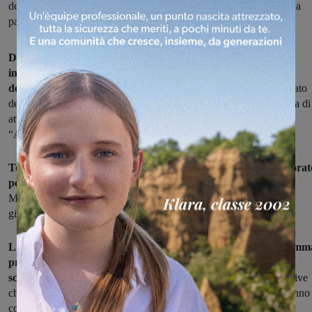
dell’Istituto Comprensivo “Dante Alighieri” raccontando la propria
passione per il disegno
Daniele Nannini, autore e illustratore di libri per ragazzi ha
incontrato gli studenti della scuola primaria dei tre plessi
dell'istituto comprensivo Dante Alighieri di Cavriglia.
Ha parlato
della sua passione per il disegno. L'incontro rientra nel programma di
attività promosse dall'amministrazione comunale in occasione dell
“Anno della Matita”.
Torinese di nascita ma fiorentino d'adozione, Nannini ha lavorat
per le più importati Case Editrici
del settore a partire dalla
Mondadori. Il suo racconto ha saputo catturare l'attenzione dei
giovanissimi che lo hanno seguito con grande curiosità.
L'iniziativa “Un disegnatore a scuola" si inserisce nel programm
promosso dall'Amministrazione Comunale durante l'anno
scolastico 2015/2016 intitolato "Anno della Matita".
Le iniziative
che coinvolgeranno ed hanno coinvolto gli studenti cavrigliesi hanno
come scopo l’arte intesa sia come promozione del patrimonio che