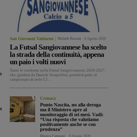
San Giovanni Valdarno
Michele Bossini
-
6 Agosto 2026
La Futsal Sangiovannese ha scelto
la strada della continuità, appena
un paio i volti nuovi
Tante le conferme nella Futsal Sangiovannese 2026-2027,
o
che, guidata da Daniele Scarpellini, prenderà parte al
campionato di serie C1...
Cronaca
Punto Nascita, no alla deroga
a
ma il Ministero apre al
monitoraggio di sei mesi. Vadi:
“Una risposta che valutiamo
positivamente anche se con
prudenza”
Monica Campani
-
6 Agosto 2026