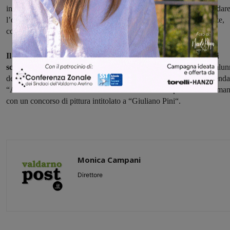
insiste sul nostro territorio sia come una serie di visite in grado di dar
l’opportunità ai nostri più giovani cittadini di crescere in esperienze,
conoscenze e competenze artistiche.
Il programma delle iniziative ha preso il via il primo giorno di
scuola
con la consegna di una piccola scatola di matite a tutti gli alun
dell'Istituto "Dante Alihgieri", realizzata con il contributo dell'azienda
“Artelinea“ di Marcello Gobbini e si chiuderà nelle prossime settima
con un concorso di pittura intitolato a “Giuliano Pini“.
Monica Campani
Direttore