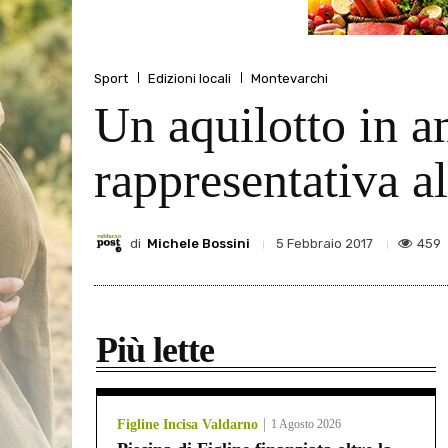
Sport
Edizioni locali
Montevarchi
Un aquilotto in a
rappresentativa al
di
Michele Bossini
459
5 Febbraio 2017
Più lette
Figline Incisa Valdarno
1 Agosto 2026