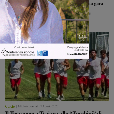
Incisa Reggello
Grosseto per una gara
amichevole
Cronaca
7 Agosto 2026
Calcio
7 Agosto 2026
Ultime Calcio
Calcio
Michele Bossini
-
7 Agosto 2026
Il Terranuova Traiana allo “Zecchini” di