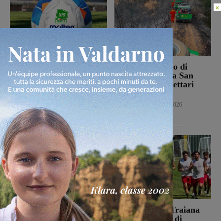
×
Campionato nazionale
Bucine, incendio di
Juniores, girone
oliveta e bosco a San
interamente toscano per
Pancrazio. Tre ettari
Terranuova Traiana e
l’area bruciata
Montevarchi
Cronaca
7 Agosto 2026
Calcio Giovanili
8 Agosto 2026
Autostrada, furgoncino a
Il Terranuova Traiana
fuoco tra Firenze sud e
allo “Zecchini” di