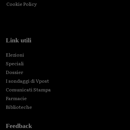
Cookie Policy
Html code here! Replace this with any non empty raw html
code and that's it.
Link utili
Elezioni
Speciali
Dossier
I sondaggi di Vpost
Comunicati Stampa
Farmacie
Biblioteche
Feedback