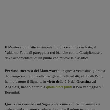
Il Montevarchi batte in rimonta il Signa e allunga in testa, il
Valdarno Football pareggia a reti bianche con la Castiglionese e
deve accontentarsi di un punto che muove la classifica
Prezioso successo del Montevarchi
in questa ventesima giornata
del campionato di Eccellenza: gli aquilotti infatti, al "Brilli Peri",
hanno battuto il Signa e, in
virtù dello 0-0 del Grassina ad
Anghiari,
hanno portato a
quota dieci punti
il loro vantaggio sui
fiorentini.
Quella dei rossoblù
sul Signa è stata una vittoria
in rimonta
e
arrivata solo e tempo scaduto: dopo che il primo tempo era