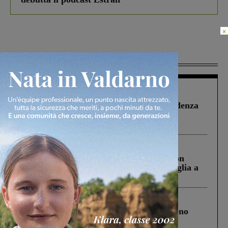
×
Più lette
Figline Incisa Valdarno
1 Agosto 2026
Piscina di Figline finanziata oltre la scadenza
Pnrr, il gruppo di Fratelli d’Italia: “Un
ringraziamento al Governo”
Cronaca
3 Agosto 2026
Scomparso da una struttura di Castiglion
Fiorentino l’uomo che aveva ucciso la figlia a
Levane nel 2020
Cronaca
4 Agosto 2026
Un anno fa la strage in A1 in cui morirono
Gianni, Giulia e Franco. Lo schianto, il