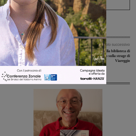
processo, lo stop ai sorpassi fra tir....
Articolo precedente
Articolo successivo
I volontari della Misericordia ancora
“Ovunque proteggi”: alla biblioteca di
tra le popolazioni colpite dal
Cascia il documentario sulla strage di
terremoto
Viareggio
Ultime Notizie