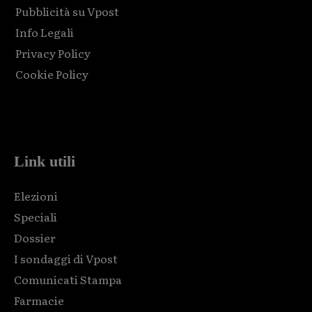
Pubblicità su Vpost
Info Legali
Privacy Policy
Cookie Policy
Html code here! Replace this with any non empty raw html
code and that's it.
Link utili
Elezioni
Speciali
Dossier
I sondaggi di Vpost
Comunicati Stampa
Farmacie