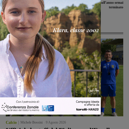
Panathlon Club Valdarno con la
brindisi e il punto sull’anno ormai
consegna del prestigioso ‘Premio
terminato
Panathlon”
Ultime Notizie
Calcio
Michele Bossini
-
9 Agosto 2026