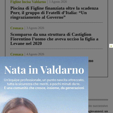
Figline Incisa Valdarno
1 Agosto 2026
Piscina di Figline finanziata oltre la scadenza
Pnrr, il gruppo di Fratelli d’Italia: “Un
ringraziamento al Governo”
Cronaca
3 Agosto 2026
Scomparso da una struttura di Castiglion
Fiorentino l’uomo che aveva ucciso la figlia a
Levane nel 2020
×
Cronaca
4 Agosto 2026
Un anno fa la strage in A1 in cui morirono
Gianni, Giulia e Franco. Lo schianto, il
processo, lo stop ai sorpassi fra tir....
Articolo precedente
Articolo successivo
Serata di festa e di auguri per il
Liste civiche sangiovannesi: un