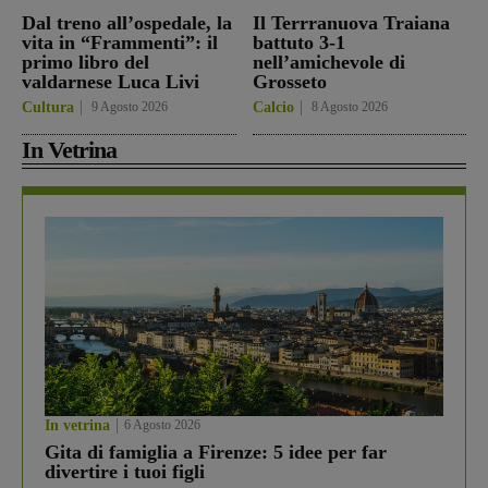
Dal treno all’ospedale, la
Il Terrranuova Traiana
vita in “Frammenti”: il
battuto 3-1
primo libro del
nell’amichevole di
valdarnese Luca Livi
Grosseto
Cultura
9 Agosto 2026
Calcio
8 Agosto 2026
In Vetrina
In vetrina
6 Agosto 2026
Gita di famiglia a Firenze: 5 idee per far
divertire i tuoi figli