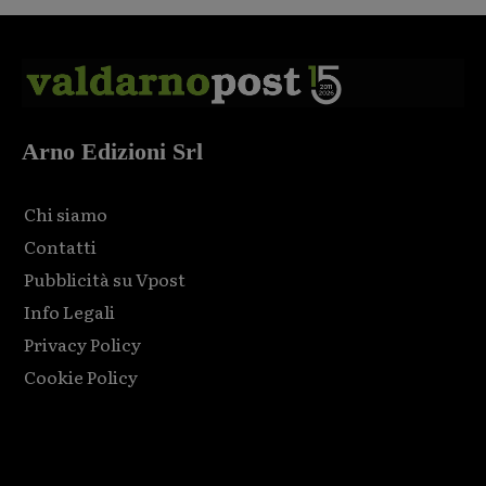
Arno Edizioni Srl
Chi siamo
Contatti
Pubblicità su Vpost
Info Legali
Privacy Policy
Cookie Policy
Html code here! Replace this with any non empty raw html
code and that's it.