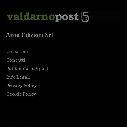
Arno Edizioni Srl
Chi siamo
Contatti
Pubblicità su Vpost
Info Legali
Privacy Policy
Cookie Policy
Html code here! Replace this with any non empty raw html
code and that's it.