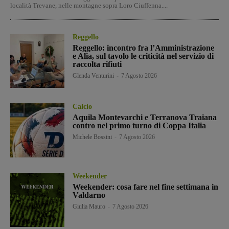
località Trevane, nelle montagne sopra Loro Ciuffenna....
Reggello
Reggello: incontro fra l’Amministrazione
e Alia, sul tavolo le criticità nel servizio di
raccolta rifiuti
Glenda Venturini
-
7 Agosto 2026
Calcio
Aquila Montevarchi e Terranova Traiana
contro nel primo turno di Coppa Italia
Michele Bossini
-
7 Agosto 2026
Weekender
Weekender: cosa fare nel fine settimana in
Valdarno
Giulia Mauro
-
7 Agosto 2026