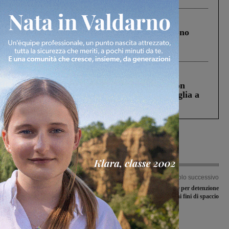
Cronaca
4 Agosto 2026
Un anno fa la strage in A1 in cui morirono
Gianni, Giulia e Franco. Lo schianto, il
processo, lo stop ai sorpassi fra tir....
Cronaca
3 Agosto 2026
Scomparso da una struttura di Castiglion
Fiorentino l’uomo che aveva ucciso la figlia a
Levane nel 2020
Articolo precedente
Articolo successivo
Urban Center e Archivio comunale, il
Denunciato un 18enne per detenzione
sindaco spiega i ritardi: “Varianti nei
ai fini di spaccio
progetti, aspettiamo il via libera”