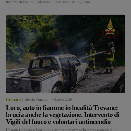
Insieme di Figline, Pallavolo Piandiscò e Volley Arno...
Cronaca
Glenda Venturini
-
7 Agosto 2026
Loro, auto in fiamme in località Trevane:
brucia anche la vegetazione. Intervento di
Vigili del fuoco e volontari antincendio
Un'auto è andata a fuoco oggi mentre percorreva la strada comunale in