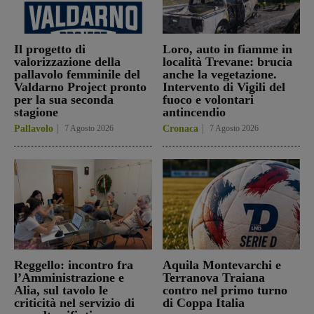
Il progetto di
Loro, auto in fiamme in
valorizzazione della
località Trevane: brucia
pallavolo femminile del
anche la vegetazione.
Valdarno Project pronto
Intervento di Vigili del
per la sua seconda
fuoco e volontari
stagione
antincendio
Pallavolo
7 Agosto 2026
Cronaca
7 Agosto 2026
Reggello: incontro fra
Aquila Montevarchi e
l’Amministrazione e
Terranova Traiana
Alia, sul tavolo le
contro nel primo turno
criticità nel servizio di
di Coppa Italia