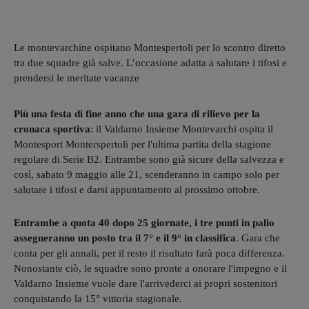
Le montevarchine ospitano Montespertoli per lo scontro diretto
tra due squadre già salve. L’occasione adatta a salutare i tifosi e
prendersi le meritate vacanze
Più una festa di fine anno che una gara di rilievo per la
cronaca sportiva
:
il Valdarno Insieme Montevarchi ospita il
Montesport Monterspertoli per l'ultima partita della stagione
regolare di Serie B2. Entrambe sono già sicure della salvezza e
così, sabato 9 maggio alle 21, scenderanno in campo solo per
salutare i tifosi e darsi appuntamento al prossimo ottobre.
Entrambe a quota 40 dopo 25 giornate, i tre punti in palio
assegneranno un posto tra il 7° e il 9° in classifica
. Gara che
conta per gli annali, per il resto il risultato farà poca differenza.
Nonostante ciò, le squadre sono pronte a onorare l'impegno e
il
Valdarno Insieme vuole dare l'arrivederci ai propri sostenitori
conquistando la 15° vittoria stagionale.