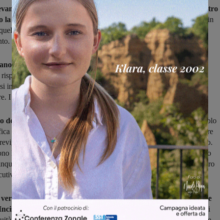
evane Leona torna davanti al proprio pubblico per l'atteso scontro
o la Poliziana
. Sono 24 i punti collezionati dai levanesi oggi quarti in
 quelli dei senesi che schierano però la terza peggior difesa del
o. I biancoverdi proveranno ad approfittarne.
ano ospita il Marciano
per provare a iniziare l'anno nuovo con un
 rispetto a quello che ha chiuso il precedente. Ultimo in classifica, 6
si insieme fin qui, una sola vittoria e l'enormità di 38 reti subite in
. I valdambrini hanno bisogno di invertire la rotta.
 del girone C comincia con i fuochi d'artificio
: l'Olimpia Palazzolo
ifica ospita il Pontassieve, secondo a un solo punto di distanza, mentre
revigiana fa da spettatrice interessata con un altro punto di vantaggio.
sono l'unica squadra ancora imbattuta del girone e hanno vinto quattro
cinque. Andamento simile per il Pontassieve lanciatissimo dopo quattro
cutive.
l vertice, almeno per i prossimi 90 minuti, farà la sua parte anche
Incisa
, ospite della capolista Grevigiana. I valdarnesi non hanno mai
uità nel girone di andata ma hanno tutti e le carte in regola per essere