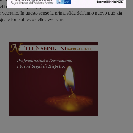
el finale di stagione, specialmente dopo l'arrivo del portiere Andrea
r veterano. In questo senso la prima sfida dell'anno nuovo può già
gnale forte al resto delle avversarie.