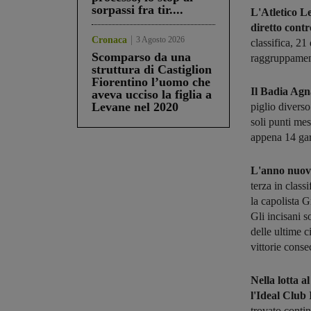
sorpassi fra tir....
L'Atletico L
diretto contr
Cronaca
3 Agosto 2026
classifica, 21
Scomparso da una
raggruppament
struttura di Castiglion
Fiorentino l’uomo che
Il Badia Agn
aveva ucciso la figlia a
Levane nel 2020
piglio diverso
soli punti mes
appena 14 gare
L'anno nuovo
terza in class
la capolista G
Gli incisani 
delle ultime 
vittorie conse
Nella lotta a
l'Ideal Club 
trovato contin