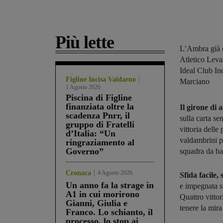
Più lette
L’Ambra già c
Atletico Leva
Ideal Club In
Figline Incisa Valdarno
Marciano
1 Agosto 2026
Piscina di Figline
finanziata oltre la
Il girone di 
scadenza Pnrr, il
sulla carta s
gruppo di Fratelli
vittoria delle
d’Italia: “Un
valdambrini po
ringraziamento al
Governo”
squadra da bat
Cronaca
4 Agosto 2026
Sfida facile,
Un anno fa la strage in
e impegnata s
A1 in cui morirono
Quattro vittor
Gianni, Giulia e
tenere la mira
Franco. Lo schianto, il
processo, lo stop ai