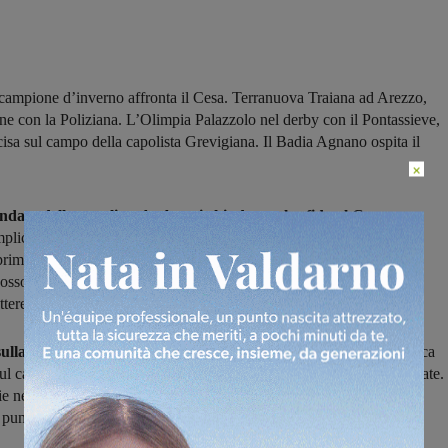
ampione d’inverno affronta il Cesa. Terranuova Traiana ad Arezzo,
ne con la Poliziana. L’Olimpia Palazzolo nel derby con il Pontassieve,
cisa sul campo della capolista Grevigiana. Il Badia Agnano ospita il
×
andata della capolista Ambra si chiude con la sfida al Cesa
, gara
emplice che potrebbe regalare alla squadra di Garozzo l'undicesima
 prime 15 partite. Con cinque punti di vantaggio sulle inseguitrici i
ssono gestire il vantaggio con relativa tranquillità, ma il Cesa è
tere.
 sulla carta, anche per la Terranuova Traiana
, seconda in classifica
ul campo dell'Arezzo Football Academy che non vince da sei giornate.
ie nelle ultime cinque giornate per i biancorossi che continuano a
 puntata sul primo posto.