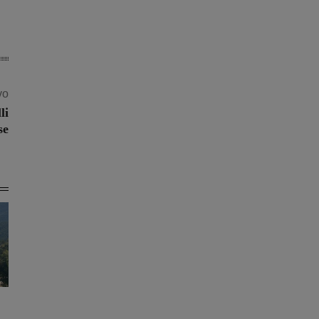
vo
li
se