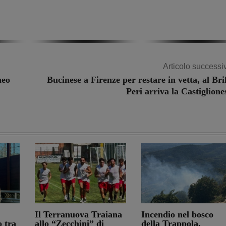
Articolo successi
neo
Bucinese a Firenze per restare in vetta, al Bril
Peri arriva la Castiglione
Il Terranuova Traiana
Incendio nel bosco
o tra
allo “Zecchini” di
della Trappola.