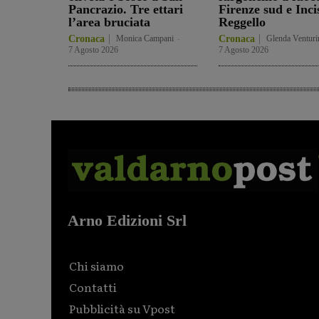
Pancrazio. Tre ettari
Firenze sud e Inci
l’area bruciata
Reggello
Cronaca
Monica Campani
-
Cronaca
Glenda Venturi
7 Agosto 2026
7 Agosto 2026
Arno Edizioni Srl
Chi siamo
Contatti
Pubblicità su Vpost