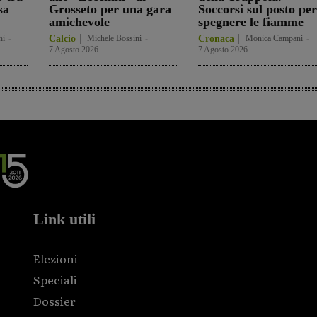
sa
Grosseto per una gara
Soccorsi sul posto per
amichevole
spegnere le fiamme
ni
-
Calcio
Michele Bossini
-
Cronaca
Monica Campani
-
7 Agosto 2026
7 Agosto 2026
Link utili
Elezioni
Speciali
Dossier