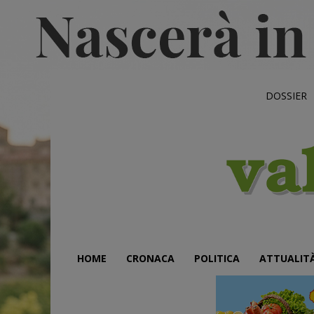
DOSSIER
HOME
CRONACA
POLITICA
ATTUALIT