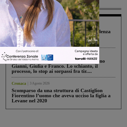
Più lette
Figline Incisa Valdarno
1 Agosto 2026
Piscina di Figline finanziata oltre la scadenza
Pnrr, il gruppo di Fratelli d’Italia: “Un
ringraziamento al Governo”
Cronaca
4 Agosto 2026
Un anno fa la strage in A1 in cui morirono
Gianni, Giulia e Franco. Lo schianto, il
processo, lo stop ai sorpassi fra tir....
Cronaca
3 Agosto 2026
Scomparso da una struttura di Castiglion
Fiorentino l’uomo che aveva ucciso la figlia a
Levane nel 2020