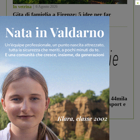
×
In vetrina
6 Agosto 2026
Gita di famiglia a Firenze: 5 idee per far
divertire i tuoi figli
In vetrina
3 Agosto 2026
Estra Notizie agosto: Smart Cities, oltre 44mila
studenti coinvolti, torna il bando per lo sport e
debutta il podcast Estrair