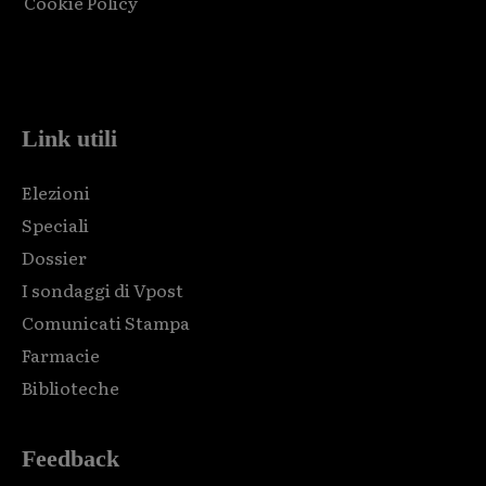
Cookie Policy
Html code here! Replace this with any non empty raw html
code and that's it.
Link utili
Elezioni
Speciali
Dossier
I sondaggi di Vpost
Comunicati Stampa
Farmacie
Biblioteche
Feedback