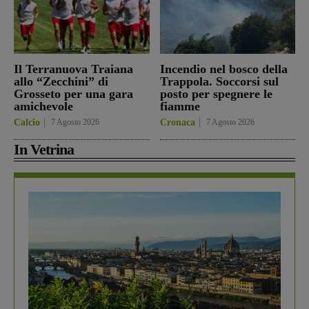
Il Terranuova Traiana
Incendio nel bosco della
allo “Zecchini” di
Trappola. Soccorsi sul
Grosseto per una gara
posto per spegnere le
amichevole
fiamme
Calcio
7 Agosto 2026
Cronaca
7 Agosto 2026
In Vetrina