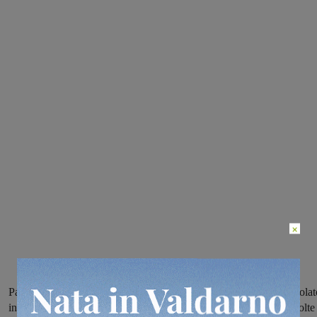
×
Partenza alle 14, il percorso misura centotrentadue chilometri artitolat
in due circuiti il primo da ripetere quattro volte e il secondo due volte