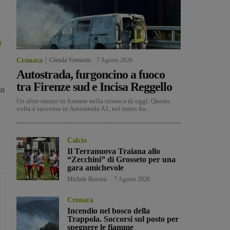
a
Cronaca
Glenda Venturini
-
7 Agosto 2026
Autostrada, furgoncino a fuoco
tra Firenze sud e Incisa Reggello
to
Un altro mezzo in fiamme nella cronaca di oggi. Questa
volta è successo in Autostrada A1, nel tratto fra...
Calcio
Il Terranuova Traiana allo
“Zecchini” di Grosseto per una
gara amichevole
Michele Bossini
-
7 Agosto 2026
Cronaca
Incendio nel bosco della
Trappola. Soccorsi sul posto per
spegnere le fiamme