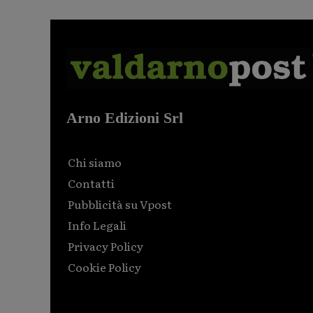
Arno Edizioni Srl
Chi siamo
Contatti
Pubblicità su Vpost
Info Legali
Privacy Policy
Cookie Policy
Html code here! Replace this with any non empty raw
html code and that's it.