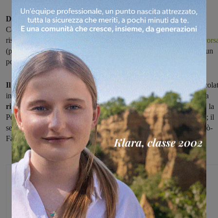
Dopo circa un lustro di assenza
tornano la "Coppa Comune di
Castelfranco Piandiscò- Giro delle Balze", che festeggiano
rispettivamente la quarantesima e l'undicesima edizione, per una
cors
(partenza alle 14) per elite e under 23 che vede oltre cento iscritti un
po' da tutta Italia.
Il percorso misura centotrentadue chilometri
e si presenta articola
in due circuiti: il primo da poco meno di ventiquattro chilometri da
ripetere quattro volte
fra Castelfranco, la Setteponti fino a Loro, la
Penna, Santa Maria, la rotatoria delle Balze e ancora Castelfranco; il
secondo da quindici chilometri da
ripetere due volte
fra Piandiscò-
Faella e Castelfranco, dove sarà posto l'arrivo.
Michele Bossini