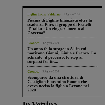
Figline Incisa Valdarno
1 Agosto 2026
Piscina di Figline finanziata oltre la
scadenza Pnrr, il gruppo di Fratelli
d’Italia: “Un ringraziamento al
Governo”
Cronaca
4 Agosto 2026
Un anno fa la strage in A1 in cui
morirono Gianni, Giulia e Franco. Lo
schianto, il processo, lo stop ai
sorpassi fra tir....
Cronaca
3 Agosto 2026
Scomparso da una struttura di
Castiglion Fiorentino l’uomo che
aveva ucciso la figlia a Levane nel
2020
In Vetrina