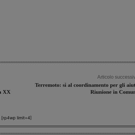
Articolo successi
Terremoto: sì al coordinamento per gli aiut
za XX
Riunione in Comu
[rp4wp limit=4]