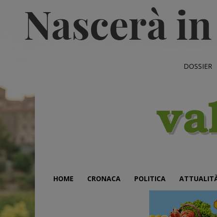
DOSSIER
HOME
CRONACA
POLITICA
ATTUALIT