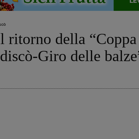
scò
il ritorno della “Copp
discò-Giro delle balze