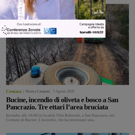
Cronaca
Monica Campani
-
7 Agosto 2026
Bucine, incendio di oliveta e bosco a San
Pancrazio. Tre ettari l’area bruciata
Incendio alle 16.00 in località Villa Rubeschi, a San Pancrazio, nel
Comune di Bucine. L'incendio, che ha interessato una...