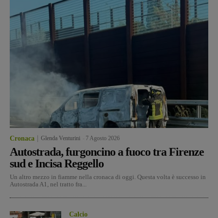
Cronaca
Glenda Venturini
-
7 Agosto 2026
Autostrada, furgoncino a fuoco tra Firenze
sud e Incisa Reggello
Un altro mezzo in fiamme nella cronaca di oggi. Questa volta è successo in
Autostrada A1, nel tratto fra...
Calcio