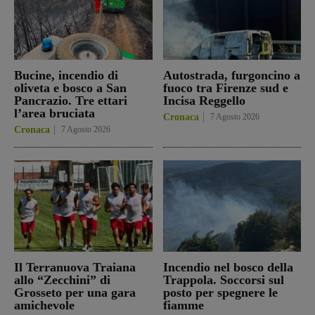
Bucine, incendio di
Autostrada, furgoncino a
oliveta e bosco a San
fuoco tra Firenze sud e
Pancrazio. Tre ettari
Incisa Reggello
l’area bruciata
Cronaca
7 Agosto 2026
Cronaca
7 Agosto 2026
Il Terranuova Traiana
Incendio nel bosco della
allo “Zecchini” di
Trappola. Soccorsi sul
Grosseto per una gara
posto per spegnere le
amichevole
fiamme