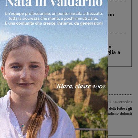
Cronaca
4 Agosto 2026
Un anno fa la strage in A1 in cui morirono
Gianni, Giulia e Franco. Lo schianto, il
processo, lo stop ai sorpassi fra tir....
Cronaca
3 Agosto 2026
Scomparso da una struttura di Castiglion
Fiorentino l’uomo che aveva ucciso la figlia a
Levane nel 2020
Articolo precedente
Articolo successivo
Biblioteche: il Comune pensa alla
Ricordando le vittime delle foibe e gli
valorizzazione e riqualificazione
esuli giuliano-dalmati
Ultime Notizie