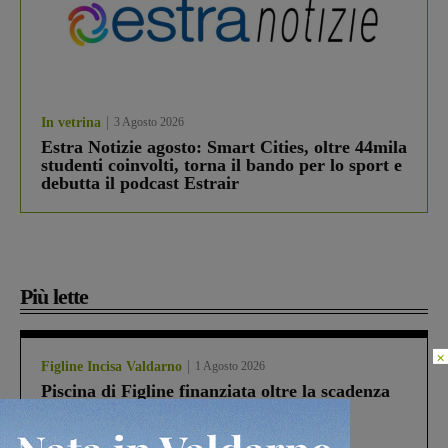
In vetrina
3 Agosto 2026
Estra Notizie agosto: Smart Cities, oltre 44mila
studenti coinvolti, torna il bando per lo sport e
debutta il podcast Estrair
Più lette
×
Figline Incisa Valdarno
1 Agosto 2026
Piscina di Figline finanziata oltre la scadenza
Pnrr, il gruppo di Fratelli d’Italia: “Un
ringraziamento al Governo”