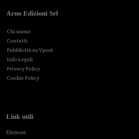
Arno Edizioni Srl
Chi siamo
Contatti
Pubblicità su Vpost
Info Legali
Privacy Policy
Cookie Policy
Html code here! Replace this with any non empty raw html
code and that's it.
Link utili
Elezioni