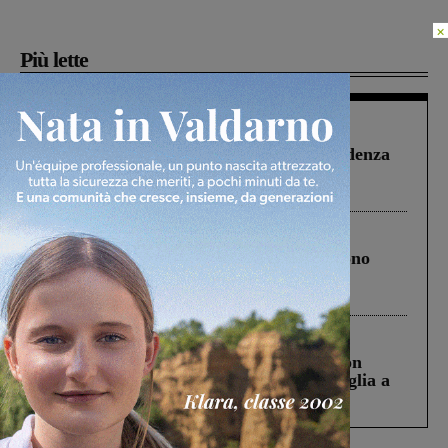
×
Più lette
Figline Incisa Valdarno
1 Agosto 2026
Piscina di Figline finanziata oltre la scadenza
Pnrr, il gruppo di Fratelli d’Italia: “Un
ringraziamento al Governo”
Cronaca
4 Agosto 2026
Un anno fa la strage in A1 in cui morirono
Gianni, Giulia e Franco. Lo schianto, il
processo, lo stop ai sorpassi fra tir....
Cronaca
3 Agosto 2026
Scomparso da una struttura di Castiglion
Fiorentino l’uomo che aveva ucciso la figlia a
Levane nel 2020