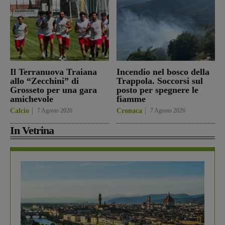
Il Terranuova Traiana
Incendio nel bosco della
allo “Zecchini” di
Trappola. Soccorsi sul
Grosseto per una gara
posto per spegnere le
amichevole
fiamme
Calcio
7 Agosto 2026
Cronaca
7 Agosto 2026
In Vetrina