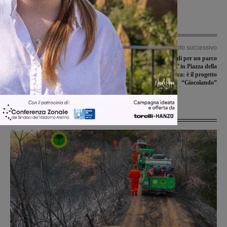
Articolo precedente
Articolo successivo
San Giovanni, Francesco Carbini
Una raccolta fondi per un parco
ufficializza la candidatura e inaugura
giochi ‘inclusivo’ in Piazza della
la sede elettorale
Repubblica: è il progetto
“Giocolando”
Ultime Notizie