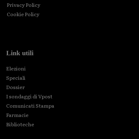
Privacy Policy
Cookie Policy
Html code here! Replace this with any non empty raw html
code and that's it.
Link utili
Elezioni
Speciali
Dossier
I sondaggi di Vpost
Comunicati Stampa
Farmacie
Biblioteche