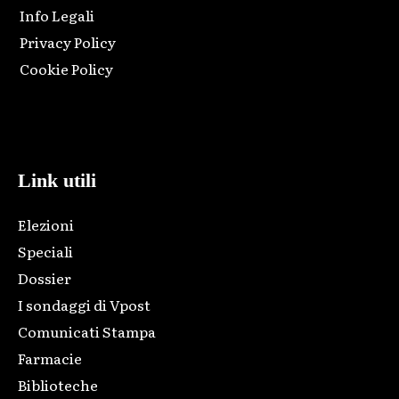
Info Legali
Privacy Policy
Cookie Policy
Html code here! Replace this with any non empty raw html
code and that's it.
Link utili
Elezioni
Speciali
Dossier
I sondaggi di Vpost
Comunicati Stampa
Farmacie
Biblioteche