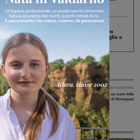
Gianni, Giulia e Franco. Lo schianto, il
processo, lo stop ai sorpassi fra tir....
Cronaca
3 Agosto 2026
Scomparso da una struttura di Castiglion
Fiorentino l’uomo che aveva ucciso la figlia a
Levane nel 2020
Articolo precedente
Articolo successivo
Aprivano conti correnti per riscuotere
Manutenzione: chiude un tratto della
assegni rubati. I carabinieri
provinciale di Montegonzi
denunciano quattro persone per
truffa
Ultime Notizie