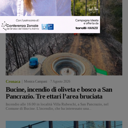
Cronaca
Monica Campani
-
7 Agosto 2026
Bucine, incendio di oliveta e bosco a San
Pancrazio. Tre ettari l’area bruciata
Incendio alle 16.00 in località Villa Rubeschi, a San Pancrazio, nel
Comune di Bucine. L'incendio, che ha interessato una...