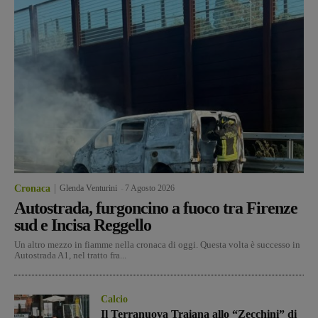
Cronaca
Glenda Venturini
-
7 Agosto 2026
Autostrada, furgoncino a fuoco tra Firenze
sud e Incisa Reggello
Un altro mezzo in fiamme nella cronaca di oggi. Questa volta è successo in
Autostrada A1, nel tratto fra...
Calcio
Il Terranuova Traiana allo “Zecchini” di