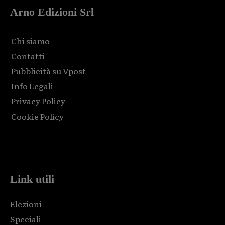
Arno Edizioni Srl
Chi siamo
Contatti
Pubblicità su Vpost
Info Legali
Privacy Policy
Cookie Policy
Html code here! Replace this with any non empty raw html
code and that's it.
Link utili
Elezioni
Speciali