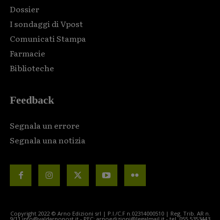
Dossier
I sondaggi di Vpost
Comunicati Stampa
Farmacie
Biblioteche
Feedback
Segnala un errore
Segnala una notizia
Copyright 2022 © Arno Edizioni srl | P.I./C.F n.02314000510 | Reg. Trib. AR n.
9/11 info@valdarnopost.it - PEC: arnoedizioni@legalmail.it - tel. 055.5353443