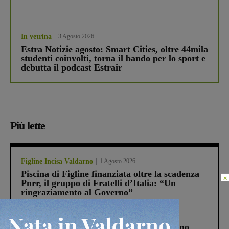
In vetrina
3 Agosto 2026
Estra Notizie agosto: Smart Cities, oltre 44mila
studenti coinvolti, torna il bando per lo sport e
debutta il podcast Estrair
Più lette
Figline Incisa Valdarno
1 Agosto 2026
Piscina di Figline finanziata oltre la scadenza
×
Pnrr, il gruppo di Fratelli d’Italia: “Un
ringraziamento al Governo”
Cronaca
4 Agosto 2026
Un anno fa la strage in A1 in cui morirono