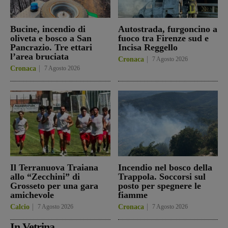
Bucine, incendio di
Autostrada, furgoncino a
oliveta e bosco a San
fuoco tra Firenze sud e
Pancrazio. Tre ettari
Incisa Reggello
l’area bruciata
Cronaca
7 Agosto 2026
Cronaca
7 Agosto 2026
Il Terranuova Traiana
Incendio nel bosco della
allo “Zecchini” di
Trappola. Soccorsi sul
Grosseto per una gara
posto per spegnere le
amichevole
fiamme
Calcio
7 Agosto 2026
Cronaca
7 Agosto 2026
In Vetrina