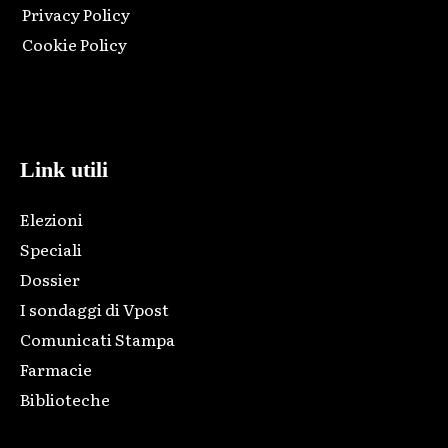
Privacy Policy
Cookie Policy
Html code here! Replace this with any non empty raw html
code and that's it.
Link utili
Elezioni
Speciali
Dossier
I sondaggi di Vpost
Comunicati Stampa
Farmacie
Biblioteche