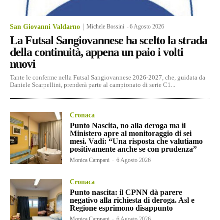
San Giovanni Valdarno
Michele Bossini
-
6 Agosto 2026
La Futsal Sangiovannese ha scelto la strada
della continuità, appena un paio i volti
nuovi
Tante le conferme nella Futsal Sangiovannese 2026-2027, che, guidata da
Daniele Scarpellini, prenderà parte al campionato di serie C1...
Cronaca
Punto Nascita, no alla deroga ma il
Ministero apre al monitoraggio di sei
mesi. Vadi: “Una risposta che valutiamo
positivamente anche se con prudenza”
Monica Campani
-
6 Agosto 2026
Cronaca
Punto nascita: il CPNN dà parere
negativo alla richiesta di deroga. Asl e
Regione esprimono disappunto
Monica Campani
-
6 Agosto 2026