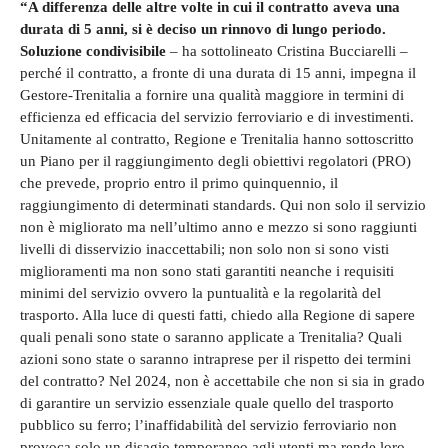
“A differenza delle altre volte in cui il contratto aveva una
durata di 5 anni, si è deciso un rinnovo di lungo periodo.
Soluzione condivisibile
– ha sottolineato Cristina Bucciarelli –
perché il contratto, a fronte di una durata di 15 anni, impegna il
Gestore-Trenitalia a fornire una qualità maggiore in termini di
efficienza ed efficacia del servizio ferroviario e di investimenti.
Unitamente al contratto, Regione e Trenitalia hanno sottoscritto
un Piano per il raggiungimento degli obiettivi regolatori (PRO)
che prevede, proprio entro il primo quinquennio, il
raggiungimento di determinati standards. Qui non solo il servizio
non è migliorato ma nell’ultimo anno e mezzo si sono raggiunti
livelli di disservizio inaccettabili; non solo non si sono visti
miglioramenti ma non sono stati garantiti neanche i requisiti
minimi del servizio ovvero la puntualità e la regolarità del
trasporto. Alla luce di questi fatti, chiedo alla Regione di sapere
quali penali sono state o saranno applicate a Trenitalia? Quali
azioni sono state o saranno intraprese per il rispetto dei termini
del contratto? Nel 2024, non è accettabile che non si sia in grado
di garantire un servizio essenziale quale quello del trasporto
pubblico su ferro; l’inaffidabilità del servizio ferroviario non
provoca solo un disagio temporaneo agli utenti ma rende loro