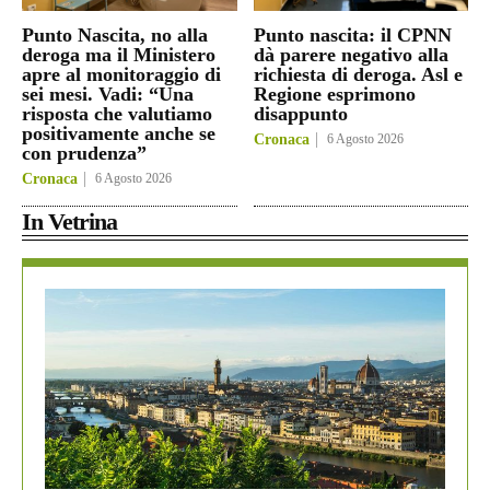
Punto Nascita, no alla
Punto nascita: il CPNN
deroga ma il Ministero
dà parere negativo alla
apre al monitoraggio di
richiesta di deroga. Asl e
sei mesi. Vadi: “Una
Regione esprimono
risposta che valutiamo
disappunto
positivamente anche se
Cronaca
6 Agosto 2026
con prudenza”
Cronaca
6 Agosto 2026
In Vetrina