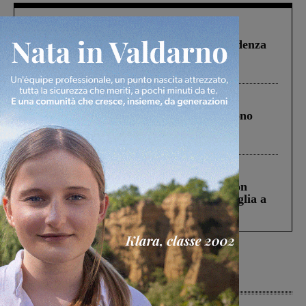
Figline Incisa Valdarno
1 Agosto 2026
Piscina di Figline finanziata oltre la scadenza
Pnrr, il gruppo di Fratelli d’Italia: “Un
ringraziamento al Governo”
Cronaca
4 Agosto 2026
Un anno fa la strage in A1 in cui morirono
Gianni, Giulia e Franco. Lo schianto, il
processo, lo stop ai sorpassi fra tir....
Cronaca
3 Agosto 2026
Scomparso da una struttura di Castiglion
Fiorentino l’uomo che aveva ucciso la figlia a
Levane nel 2020