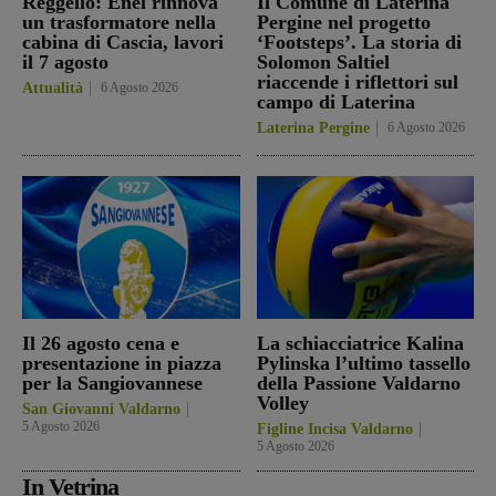
Reggello: Enel rinnova
Il Comune di Laterina
un trasformatore nella
Pergine nel progetto
cabina di Cascia, lavori
‘Footsteps’. La storia di
il 7 agosto
Solomon Saltiel
riaccende i riflettori sul
Attualità
6 Agosto 2026
campo di Laterina
Laterina Pergine
6 Agosto 2026
Il 26 agosto cena e
La schiacciatrice Kalina
presentazione in piazza
Pylinska l’ultimo tassello
per la Sangiovannese
della Passione Valdarno
Volley
San Giovanni Valdarno
5 Agosto 2026
Figline Incisa Valdarno
5 Agosto 2026
In Vetrina