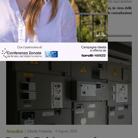
Articolo precedente
Articolo successivo
Truffe on line: i carabinieri
Cresce San Giovanni, in vista delle
denunciano due persone
elezioni iniziano le consultazioni
Ultime Notizie
Attualità
Glenda Venturini
-
6 Agosto 2026