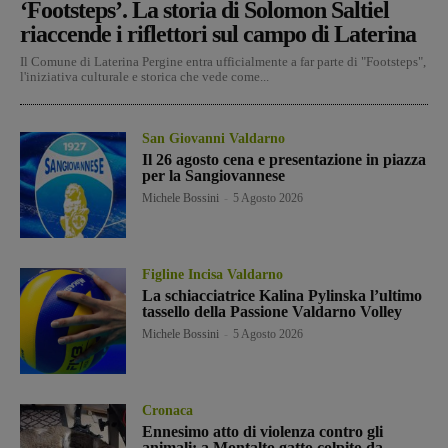
‘Footsteps’. La storia di Solomon Saltiel
riaccende i riflettori sul campo di Laterina
Il Comune di Laterina Pergine entra ufficialmente a far parte di "Footsteps",
l'iniziativa culturale e storica che vede come...
San Giovanni Valdarno
Il 26 agosto cena e presentazione in piazza
per la Sangiovannese
Michele Bossini
-
5 Agosto 2026
Figline Incisa Valdarno
La schiacciatrice Kalina Pylinska l’ultimo
tassello della Passione Valdarno Volley
Michele Bossini
-
5 Agosto 2026
Cronaca
Ennesimo atto di violenza contro gli
animali: a Montalto gatto colpito da